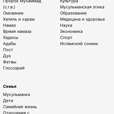
Пророк Мухаммад
Культура
(с.г.в.)
Мусульманская этика
Омовение
Образование
Халяль и харам
Медицина и здоровье
Намаз
Наука
Время намаза
Экономика
Хадисы
Спорт
Адабы
Исламский сонник
Пост
Дуа
Фетвы
Глоссарий
Семья
Мусульманка
Дети
Семейная жизнь
Отношения с