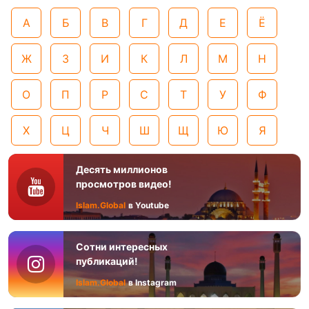
А
Б
В
Г
Д
Е
Ё
Ж
З
И
К
Л
М
Н
О
П
Р
С
Т
У
Ф
Х
Ц
Ч
Ш
Щ
Ю
Я
Десять миллионов
просмотров видео!
Islam.Global
в Youtube
Сотни интересных
публикаций!
Islam.Global
в Instagram