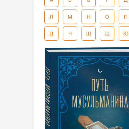
Л
М
Н
О
П
Ц
Ч
Ш
Щ
Ю