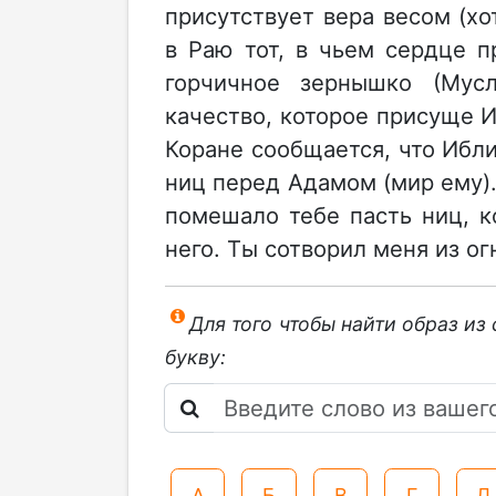
присутствует вера весом (хо
в Раю тот, в чьем сердце п
горчичное зернышко (Мус
качество, которое присуще И
Коране сообщается, что Ибли
ниц перед Адамом (мир ему).
помешало тебе пасть ниц, к
него. Ты сотворил меня из огня
Для того чтобы найти образ из
букву:
А
Б
В
Г
Д