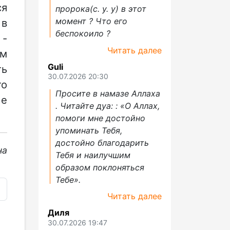
ся
пророка(с. у. у) в этот
момент ? Что его
 в
беспокоило ?
 -
Читать далее
ом
Guli
ть
30.07.2026 20:30
то
Просите в намазе Аллаха
ше
. Читайте дуа: : «О Аллах,
помоги мне достойно
упоминать Тебя,
достойно благодарить
на
Тебя и наилучшим
образом поклоняться
Тебе».
Читать далее
Диля
30.07.2026 19:47