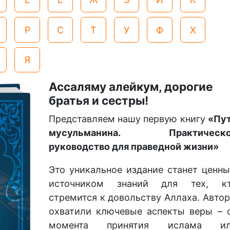
Р
С
Т
У
Ф
Х
Я
Ассаляму алейкум, дорогие
братья и сестры!
Представляем нашу первую книгу
«Пу
мусульманина. Практическо
руководство для праведной жизни»
Это уникальное издание станет ценн
источником знаний для тех, к
стремится к довольству Аллаха. Авто
охватили ключевые аспекты веры – 
момента принятия ислама и