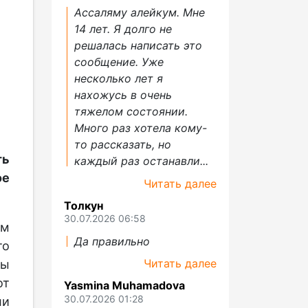
Ассаляму алейкум. Мне
14 лет. Я долго не
решалась написать это
сообщение. Уже
несколько лет я
нахожусь в очень
тяжелом состоянии.
Много раз хотела кому-
то рассказать, но
ть
каждый раз останавли...
е
Читать далее
Толкун
30.07.2026 06:58
ым
Да правильно
то
Читать далее
ры
от
Yasmina Muhamadova
30.07.2026 01:28
ли