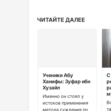
ЧИТАЙТЕ ДАЛЕЕ
ости
Ученики Абу
С
у женщин
Ханифы: Зуфар ибн
р
Хузайл
р
м
 для
Именно он стоял у
В
ительниц
истоков применения
т
пола
метода суждения по