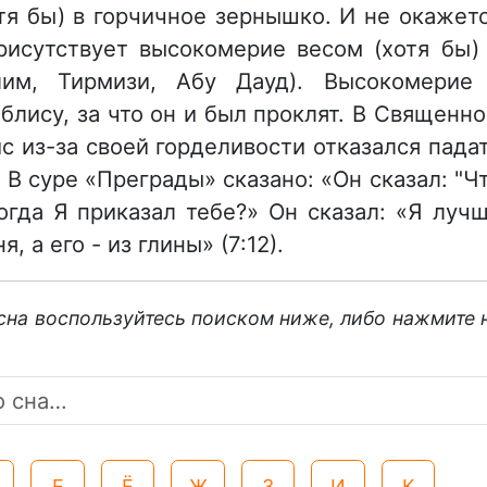
тя бы) в горчичное зернышко. И не окажет
рисутствует высокомерие весом (хотя бы)
лим, Тирмизи, Абу Дауд). Высокомерие
блису, за что он и был проклят. В Священн
с из-за своей горделивости отказался пада
 В суре «Преграды» сказано: «Он сказал: "Ч
огда Я приказал тебе?» Он сказал: «Я луч
, а его - из глины» (7:12).
 сна воспользуйтесь поиском ниже, либо нажмите 
Е
Ё
Ж
З
И
К