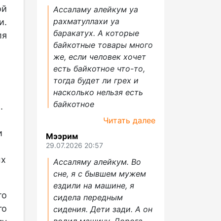
ой
Ассаламу алейкум уа
рахматуллахи уа
и.
баракатух. А которые
ля
байкотные товары много
же, если человек хочет
есть байкотное что-то,
тогда будет ли грех и
насколько нельзя есть
байкотное
.
Читать далее
и
Мээрим
29.07.2026 20:57
ых
Ассаляму алейкум. Во
сне, я с бывшем мужем
ездили на машине, я
то
сидела передным
го
сидения. Дети зади. А он
водил машину. Дорога