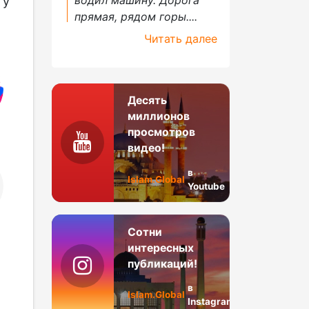
гу
прямая, рядом горы....
Читать далее
Десять
миллионов
просмотров
видео!
в
Islam.Global
Youtube
Сотни
интересных
публикаций!
в
Islam.Global
Instagram