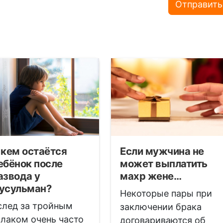
Отправить
 кем остаётся
Если мужчина не
ебёнок после
может выплатить
азвода у
махр жене…
усульман?
Некоторые пары при
след за тройным
заключении брака
алаком очень часто
договариваются об