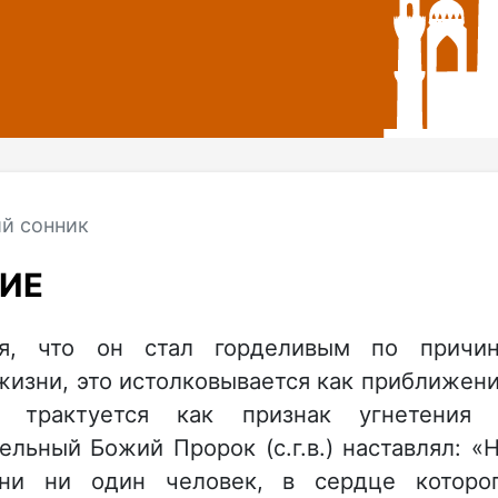
й сонник
ИЕ
ся, что он стал горделивым по причи
жизни, это истолковывается как приближен
 трактуется как признак угнетения
льный Божий Пророк (с.г.в.) наставлял: «
ни ни один человек, в сердце которо