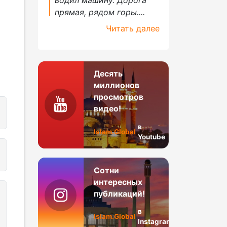
прямая, рядом горы....
Читать далее
Десять
миллионов
просмотров
видео!
в
Islam.Global
Youtube
Сотни
интересных
публикаций!
в
Islam.Global
Instagram