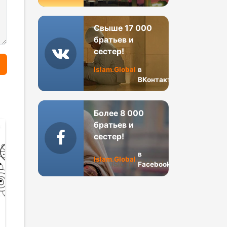
Свыше 17 000
братьев и
сестер!
Islam.Global
в
ВКонтакте
Более 8 000
братьев и
сестер!
в
Islam.Global
Facebook
Могут ли
Вакф как инс
мусульмане
благотворите