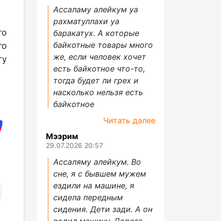
Ассаламу алейкум уа
рахматуллахи уа
то
баракатух. А которые
байкотные товары много
го
же, если человек хочет
гу
есть байкотное что-то,
тогда будет ли грех и
насколько нельзя есть
байкотное
Читать далее
Мээрим
29.07.2026 20:57
Ассаляму алейкум. Во
сне, я с бывшем мужем
ездили на машине, я
сидела передным
сидения. Дети зади. А он
водил машину. Дорога