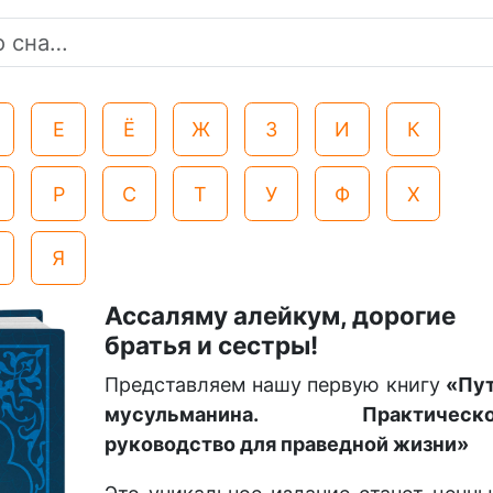
Е
Ё
Ж
З
И
К
Р
С
Т
У
Ф
Х
Я
Ассаляму алейкум, дорогие
братья и сестры!
Представляем нашу первую книгу
«Пу
мусульманина. Практическо
руководство для праведной жизни»