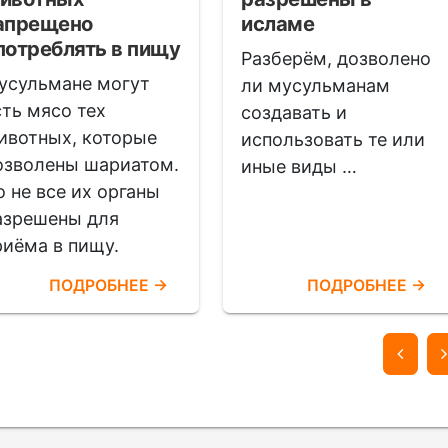
апрещено
исламе
потреблять в пищу
Разберём, дозволено
усульманe могут
ли мусульманам
сть мясо тех
создавать и
ивотных, которые
использовать те или
озволены шариатом.
иные виды …
о не все их органы
азрешены для
риёма в пищу.
ПОДРОБНЕЕ →
ПОДРОБНЕЕ →