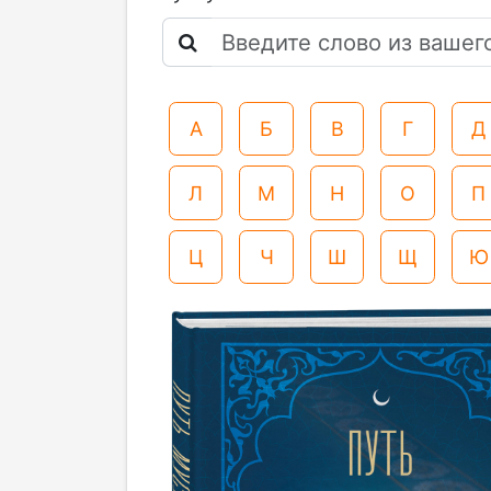
А
Б
В
Г
Д
Л
М
Н
О
П
Ц
Ч
Ш
Щ
Ю