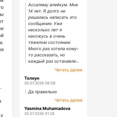
ым
Ассаляму алейкум. Мне
то
14 лет. Я долго не
ры
решалась написать это
от
сообщение. Уже
ли
несколько лет я
ой
нахожусь в очень
и.
тяжелом состоянии.
Много раз хотела кому-
ля
то рассказать, но
каждый раз останавли...
Читать далее
Толкун
30.07.2026 06:58
.
Да правильно
Читать далее
и
Yasmina Muhamadova
30.07.2026 01:28
ых