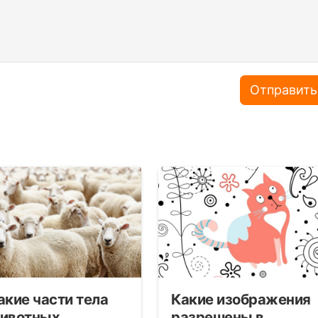
Отправить
акие части тела
Какие изображения
ивотных
разрешены в