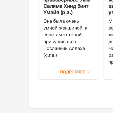
Саляма Хинд бинт
з
Умайя (р.а.)
у
скому
Она была очень
М
ию,
умной женщиной, к
е
ие на
советам которой
ж
присушивался
д
ельного
Посланник Аллаха
Н
ка Алла…
(с.г.в.)
р
п
ОДРОБНЕЕ →
ПОДРОБНЕЕ →