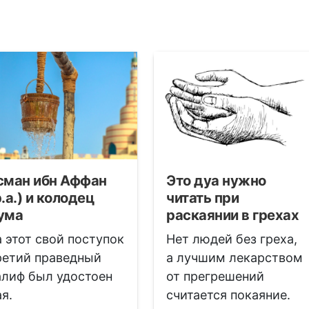
сман ибн Аффан
Это дуа нужно
р.а.) и колодец
читать при
ума
раскаянии в грехах
а этот свой поступок
Нет людей без греха,
ретий праведный
а лучшим лекарством
алиф был удостоен
от прегрешений
ая.
считается покаяние.