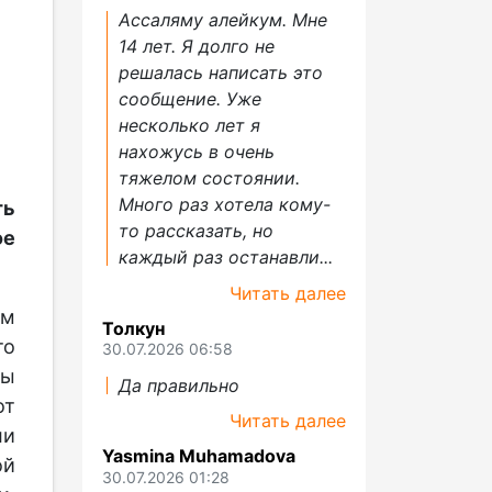
Ассаляму алейкум. Мне
14 лет. Я долго не
решалась написать это
сообщение. Уже
несколько лет я
нахожусь в очень
тяжелом состоянии.
Много раз хотела кому-
ть
то рассказать, но
е
каждый раз останавли...
Читать далее
ым
Толкун
то
30.07.2026 06:58
ры
Да правильно
от
Читать далее
ли
Yasmina Muhamadova
ой
30.07.2026 01:28