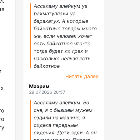
и.
Ассаламу алейкум уа
ля
рахматуллахи уа
баракатух. А которые
байкотные товары много
же, если человек хочет
есть байкотное что-то,
тогда будет ли грех и
.
насколько нельзя есть
байкотное
и
Читать далее
Мээрим
ых
29.07.2026 20:57
Ассаляму алейкум. Во
сне, я с бывшем мужем
то
ездили на машине, я
го
сидела передным
гу
сидения. Дети зади. А он
водил машину. Дорога