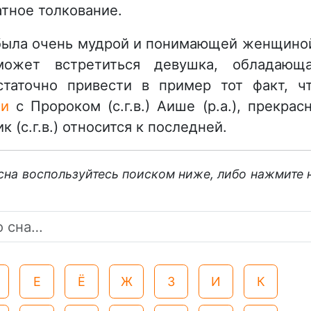
атное толкование.
) была очень мудрой и понимающей женщино
ожет встретиться девушка, обладающ
таточно привести в пример тот факт, ч
чи
с Пророком (с.г.в.) Аише (р.а.), прекрас
 (с.г.в.) относится к последней.
 сна воспользуйтесь поиском ниже, либо нажмите 
Е
Ё
Ж
З
И
К