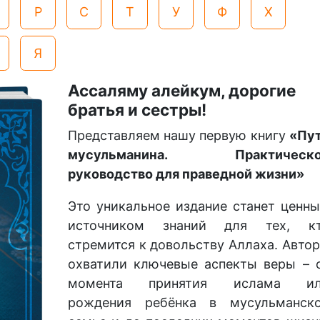
Р
С
Т
У
Ф
Х
Я
Ассаляму алейкум, дорогие
братья и сестры!
Представляем нашу первую книгу
«Пу
мусульманина. Практическо
руководство для праведной жизни»
Это уникальное издание станет ценн
источником знаний для тех, к
стремится к довольству Аллаха. Авто
охватили ключевые аспекты веры – 
момента принятия ислама и
рождения ребёнка в мусульманск