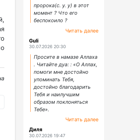
пророка(с. у. у) в этот
момент ? Что его
й,
беспокоило ?
ая
Читать далее
то
Guli
но
30.07.2026 20:30
Просите в намазе Аллаха
. Читайте дуа: : «О Аллах,
помоги мне достойно
на
упоминать Тебя,
достойно благодарить
Тебя и наилучшим
образом поклоняться
Тебе».
Читать далее
Диля
30.07.2026 19:47