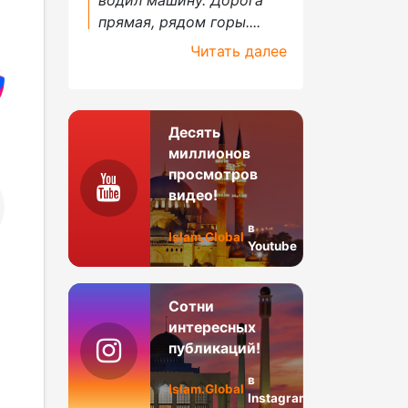
прямая, рядом горы....
Читать далее
Десять
миллионов
просмотров
видео!
в
Islam.Global
Youtube
Сотни
интересных
публикаций!
в
Islam.Global
Instagram