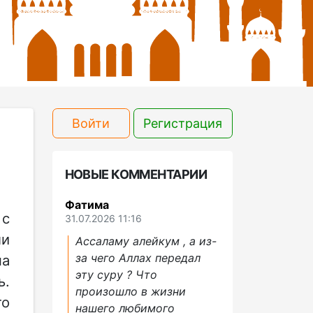
Войти
Регистрация
НОВЫЕ КОММЕНТАРИИ
Фатима
 с
31.07.2026 11:16
ли
Ассаламу алейкум , а из-
за чего Аллах передал
на
эту суру ? Что
ь.
произошло в жизни
то
нашего любимого