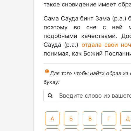
такое сновидение имеет обр
Сама Сауда бинт Зама (р.а.
поэтому во сне с ней м
подобными качествами. Дос
Сауда (р.а.)
отдала свои но
понимая, как Божий Посланник
Для того чтобы найти образ из
букву:
А
Б
В
Г
Д