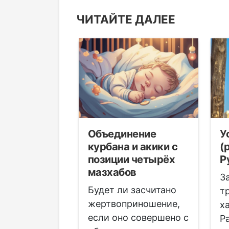
ЧИТАЙТЕ ДАЛЕЕ
амаз:
Объединение
У
ая молитва
курбана и акики с
(
ансы
позиции четырёх
Р
мазхабов
ы всех
З
Будет ли засчитано
т
жертвоприношение,
но считают,
х
если оно совершено с
ичный намаз
Р