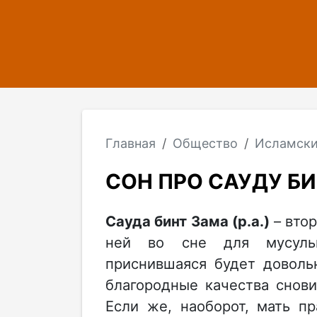
Главная
Общество
Исламски
СОН ПРО САУДУ БИН
Сауда бинт Зама (р.а.)
– втор
ней во сне для мусуль
приснившаяся будет доволь
благородные качества снови
Если же, наоборот, мать п