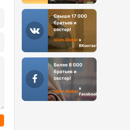
Свыше 17 000
братьев и
сестер!
Islam.Global
в
ВКонтакте
Более 8 000
братьев и
сестер!
в
Islam.Global
Facebook