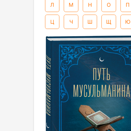
Л
М
Н
О
П
Ц
Ч
Ш
Щ
Ю