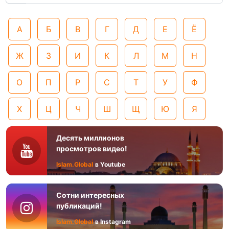
А
Б
В
Г
Д
Е
Ё
Ж
З
И
К
Л
М
Н
О
П
Р
С
Т
У
Ф
Х
Ц
Ч
Ш
Щ
Ю
Я
Десять миллионов
просмотров видео!
Islam.Global
в Youtube
Сотни интересных
публикаций!
Islam.Global
в Instagram