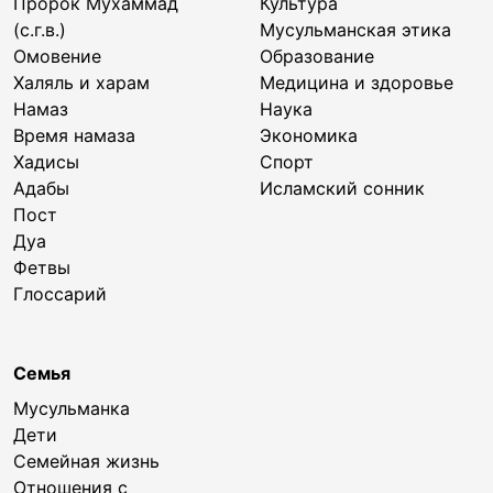
Пророк Мухаммад
Культура
(с.г.в.)
Мусульманская этика
Омовение
Образование
Халяль и харам
Медицина и здоровье
Намаз
Наука
Время намаза
Экономика
Хадисы
Спорт
Адабы
Исламский сонник
Пост
Дуа
Фетвы
Глоссарий
Семья
Мусульманка
Дети
Семейная жизнь
Отношения с