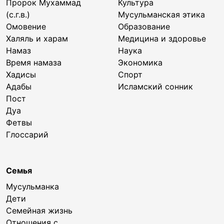
Пророк Мухаммад
Культура
(с.г.в.)
Мусульманская этика
Омовение
Образование
Халяль и харам
Медицина и здоровье
Намаз
Наука
Время намаза
Экономика
Хадисы
Спорт
Адабы
Исламский сонник
Пост
Дуа
Фетвы
Глоссарий
Семья
Мусульманка
Дети
Семейная жизнь
Отношения с