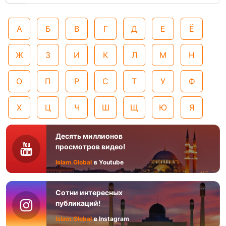
А
Б
В
Г
Д
Е
Ё
Ж
З
И
К
Л
М
Н
О
П
Р
С
Т
У
Ф
Х
Ц
Ч
Ш
Щ
Ю
Я
Десять миллионов
просмотров видео!
Islam.Global
в Youtube
Сотни интересных
публикаций!
Islam.Global
в Instagram