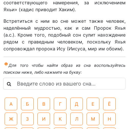
соответствующего намерения, за исключением
Яхьи» (хадис приводит Хаким).
Встретиться с ним во сне может также человек,
наделённый мудростью, как и сам Пророк Яхья
(а.с.). Кроме того, подобный сон сулит нахождение
рядом с праведным человеком, поскольку Яхья
сопровождал пророка Ису (Иисуса, мир им обоим).
Для того чтобы найти образ из сна воспользуйтесь
поиском ниже, либо нажмите на букву:
А
Б
В
Г
Д
Е
Ё
Ж
З
И
К
Л
М
Н