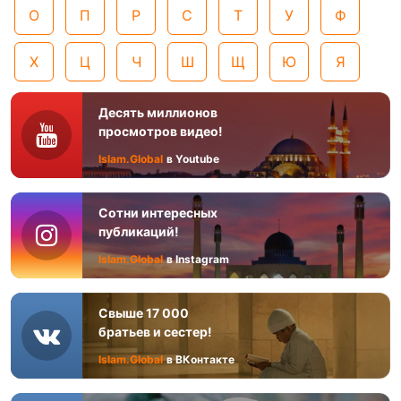
О
П
Р
С
Т
У
Ф
Х
Ц
Ч
Ш
Щ
Ю
Я
Десять миллионов
просмотров видео!
Islam.Global
в Youtube
Сотни интересных
публикаций!
Islam.Global
в Instagram
Свыше 17 000
братьев и сестер!
Islam.Global
в ВКонтакте