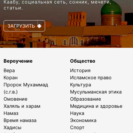
Каабу, социальная сеть, сонник, мечети,
статьи.
ЗАГРУЗИТЬ
Вероучение
Общество
Вера
История
Коран
Исламское право
Пророк Мухаммад
Культура
(с.г.в.)
Мусульманская этика
Омовение
Образование
Халяль и харам
Медицина и здоровье
Намаз
Наука
Время намаза
Экономика
Хадисы
Спорт