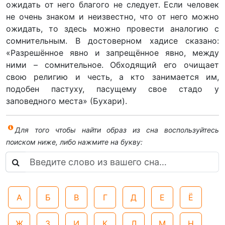
ожидать от него благого не следует. Если человек
не очень знаком и неизвестно, что от него можно
ожидать, то здесь можно провести аналогию с
сомнительным. В достоверном хадисе сказано:
«Разрешённое явно и запрещённое явно, между
ними – сомнительное. Обходящий его очищает
свою религию и честь, а кто занимается им,
подобен пастуху, пасущему свое стадо у
заповедного места» (Бухари).
Для того чтобы найти образ из сна воспользуйтесь
поиском ниже, либо нажмите на букву:
А
Б
В
Г
Д
Е
Ё
Ж
З
И
К
Л
М
Н