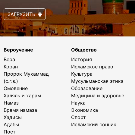
ЗАГРУЗИТЬ
Вероучение
Общество
Вера
История
Коран
Исламское право
Пророк Мухаммад
Культура
(с.г.в.)
Мусульманская этика
Омовение
Образование
Халяль и харам
Медицина и здоровье
Намаз
Наука
Время намаза
Экономика
Хадисы
Спорт
Адабы
Исламский сонник
Пост