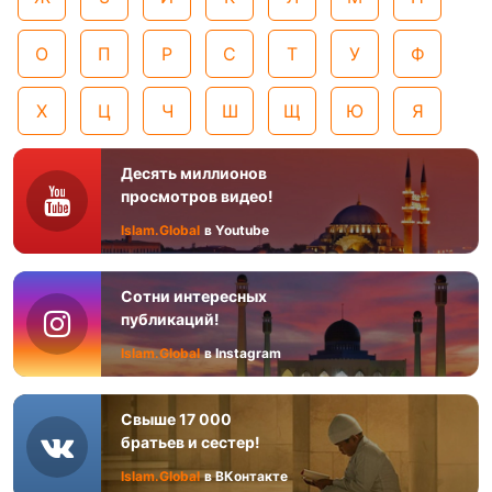
О
П
Р
С
Т
У
Ф
Х
Ц
Ч
Ш
Щ
Ю
Я
Десять миллионов
просмотров видео!
Islam.Global
в Youtube
Сотни интересных
публикаций!
Islam.Global
в Instagram
Свыше 17 000
братьев и сестер!
Islam.Global
в ВКонтакте