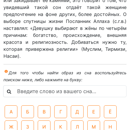
или закидывает её камнями, это говорит о том, что
увидевший такой сон отдаёт такой женщине
предпочтение на фоне других, более достойных. О
выборе спутницы жизни Посланник Аллаха (с.г.в.)
наставлял: «Девушку выбирают в жёны по четырём
причинам: богатство, происхождение, внешняя
красота и религиозность. Добиваться нужно ту,
которая привержена религии» (Муслим, Тирмизи,
Насаи).
Для того чтобы найти образ из сна воспользуйтесь
поиском ниже, либо нажмите на букву:
А
Б
В
Г
Д
Е
Ё
Ж
З
И
К
Л
М
Н