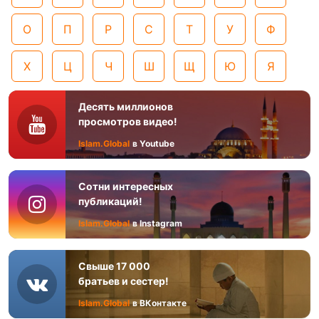
О
П
Р
С
Т
У
Ф
Х
Ц
Ч
Ш
Щ
Ю
Я
Десять миллионов
просмотров видео!
Islam.Global
в Youtube
Сотни интересных
публикаций!
Islam.Global
в Instagram
Свыше 17 000
братьев и сестер!
Islam.Global
в ВКонтакте