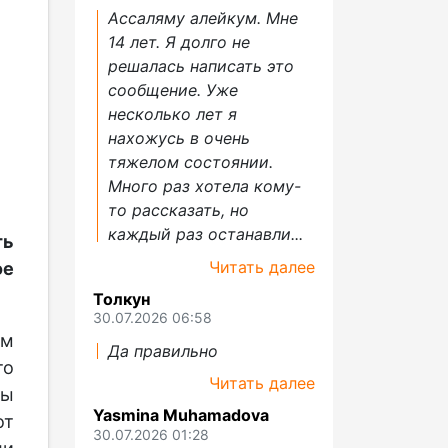
Ассаляму алейкум. Мне
14 лет. Я долго не
решалась написать это
сообщение. Уже
несколько лет я
нахожусь в очень
тяжелом состоянии.
Много раз хотела кому-
то рассказать, но
каждый раз останавли...
ть
Читать далее
е
Толкун
30.07.2026 06:58
ым
Да правильно
то
Читать далее
ры
Yasmina Muhamadova
от
30.07.2026 01:28