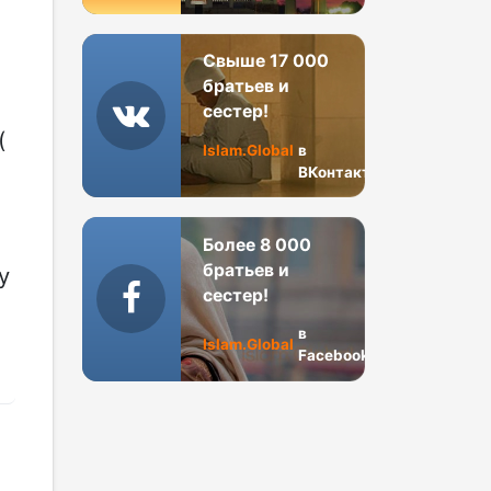
Свыше 17 000
братьев и
,
сестер!
(
Islam.Global
в
ВКонтакте
Более 8 000
братьев и
у
сестер!
в
Islam.Global
Facebook