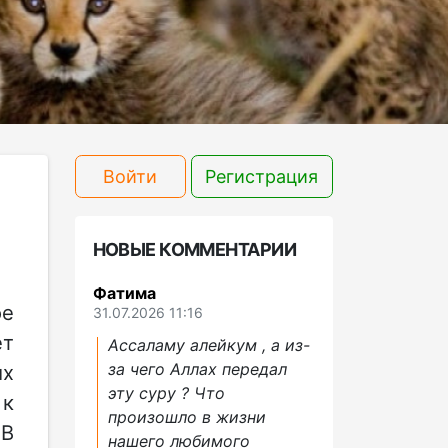
Войти
Регистрация
НОВЫЕ КОММЕНТАРИИ
Фатима
ое
31.07.2026 11:16
т
Ассаламу алейкум , а из-
за чего Аллах передал
их
эту суру ? Что
 к
произошло в жизни
 В
нашего любимого