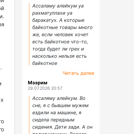
ли
Ассаламу алейкум уа
ой
рахматуллахи уа
и.
баракатух. А которые
ля
байкотные товары много
же, если человек хочет
есть байкотное что-то,
тогда будет ли грех и
насколько нельзя есть
байкотное
.
Читать далее
Мээрим
и
29.07.2026 20:57
Ассаляму алейкум. Во
ых
сне, я с бывшем мужем
ездили на машине, я
сидела передным
то
сидения. Дети зади. А он
го
водил машину. Дорога