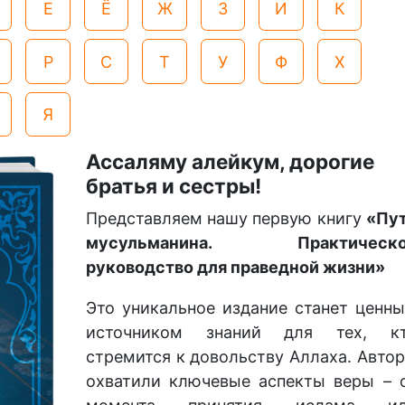
Е
Ё
Ж
З
И
К
Р
С
Т
У
Ф
Х
Я
Ассаляму алейкум, дорогие
братья и сестры!
Представляем нашу первую книгу
«Пу
мусульманина. Практическо
руководство для праведной жизни»
Это уникальное издание станет ценн
источником знаний для тех, к
стремится к довольству Аллаха. Авто
охватили ключевые аспекты веры – 