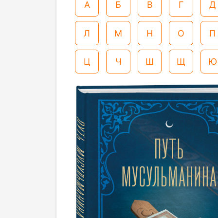
А
Б
В
Г
Д
Л
М
Н
О
П
Ц
Ч
Ш
Щ
Ю