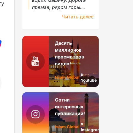
гу
прямая, рядом горы....
Читать далее
Десять
миллионов
просмотров
видео!
в
Islam.Global
Youtube
Сотни
интересных
публикаций!
в
Islam.Global
Instagram