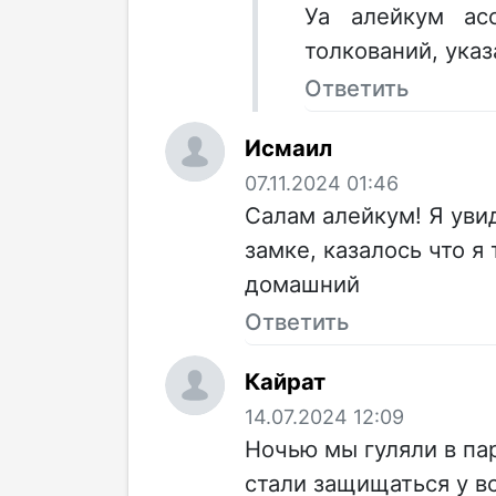
Уа алейкум ас
толкований, ука
Ответить
Исмаил
07.11.2024 01:46
Салам алейкум! Я уви
замке, казалось что я
домашний
Ответить
Кайрат
14.07.2024 12:09
Ночью мы гуляли в па
стали защищаться у в