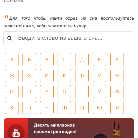
болезнь.
Для того чтобы найти образ из сна воспользуйтесь
поиском ниже, либо нажмите на букву:
А
Б
В
Г
Д
Е
Ё
Ж
З
И
К
Л
М
Н
О
П
Р
С
Т
У
Ф
Х
Ц
Ч
Ш
Щ
Ю
Я
Десять миллионов
просмотров видео!