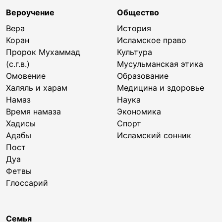
Вероучение
Общество
Вера
История
Коран
Исламское право
Пророк Мухаммад
Культура
(с.г.в.)
Мусульманская этика
Омовение
Образование
Халяль и харам
Медицина и здоровье
Намаз
Наука
Время намаза
Экономика
Хадисы
Спорт
Адабы
Исламский сонник
Пост
Дуа
Фетвы
Глоссарий
Семья