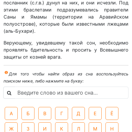
посланник (с.г.в.) дунул на них, и они исчезли. Под
этими браслетами подразумевались правители
Саны и Ямамы (территории на Аравийском
полуострове), которые были известными лжецами
(аль-Бухари).
Верующему, увидевшему такой сон, необходимо
проявлять бдительность и просить у Всевышнего
защиты от козней врага.
Для того чтобы найти образ из сна воспользуйтесь
поиском ниже, либо нажмите на букву:
А
Б
В
Г
Д
Е
Ё
Ж
З
И
К
Л
М
Н