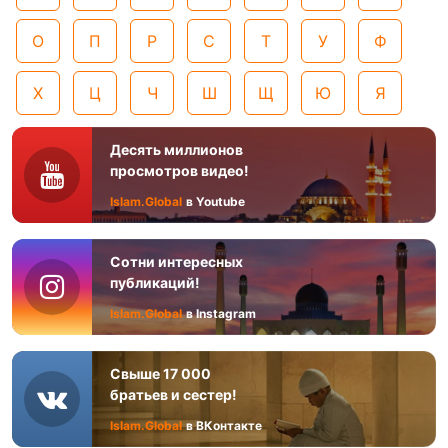
О
П
Р
С
Т
У
Ф
Х
Ц
Ч
Ш
Щ
Ю
Я
Десять миллионов
просмотров видео!
Islam.Global
в Youtube
Сотни интересных
публикаций!
Islam.Global
в Instagram
Свыше 17 000
братьев и сестер!
Islam.Global
в ВКонтакте