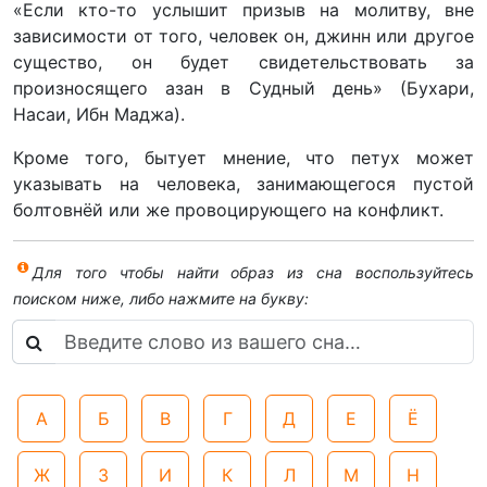
«Если кто-то услышит призыв на молитву, вне
зависимости от того, человек он, джинн или другое
существо, он будет свидетельствовать за
произносящего азан в Судный день» (Бухари,
Насаи, Ибн Маджа).
Кроме того, бытует мнение, что петух может
указывать на человека, занимающегося пустой
болтовнёй или же провоцирующего на конфликт.
Для того чтобы найти образ из сна воспользуйтесь
поиском ниже, либо нажмите на букву:
А
Б
В
Г
Д
Е
Ё
Ж
З
И
К
Л
М
Н