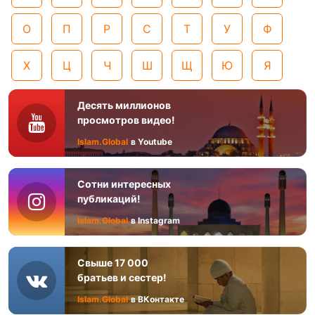
О
П
Р
С
Т
У
Ф
Х
Ц
Ч
Ш
Щ
Ю
Я
Десять миллионов
просмотров видео!
Islam.Global
в Youtube
Сотни интересных
публикаций!
Islam.Global
в Instagram
Свыше 17 000
братьев и сестер!
Islam.Global
в ВКонтакте