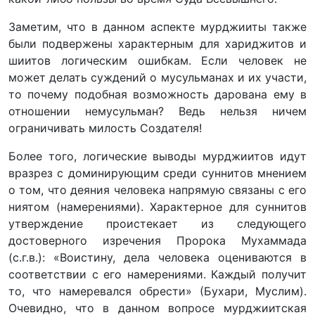
Заметим, что в данном аспекте мурджииты также
были подвержены характерным для хариджитов и
шиитов логическим ошибкам. Если человек не
может делать суждений о мусульманах и их участи,
то почему подобная возможность дарована ему в
отношении немусульман? Ведь нельзя ничем
ограничивать милость Создателя!
Более того, логические выводы мурджиитов идут
вразрез с доминирующим среди суннитов мнением
о том, что деяния человека напрямую связаны с его
ниятом (намерениями). Характерное для суннитов
утверждение проистекает из следующего
достоверного изречения Пророка Мухаммада
(с.г.в.): «Воистину, дела человека оцениваются в
соответствии с его намерениями. Каждый получит
то, что намеревался обрести» (Бухари, Муслим).
Очевидно, что в данном вопросе мурджиитская