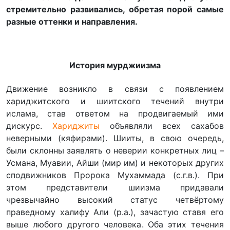
стремительно развивались, обретая порой самые
разные оттенки и направления.
История мурджиизма
Движение возникло в связи с появлением
хариджитского и шиитского течений внутри
ислама, став ответом на продвигаемый ими
дискурс.
Хариджиты
объявляли всех сахабов
неверными (кяфирами). Шииты, в свою очередь,
были склонны заявлять о неверии конкретных лиц –
Усмана, Муавии, Айши (мир им) и некоторых других
сподвижников Пророка Мухаммада (с.г.в.). При
этом представители шиизма придавали
чрезвычайно высокий статус четвёртому
праведному халифу Али (р.а.), зачастую ставя его
выше любого другого человека. Оба этих течения