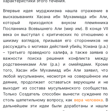
характеристики этого течения.
Впервые идея мурджиизма нашла отражение в
высказываниях Хасана ибн Мухаммада ибн Али,
который приходился внуком племянника
Посланника Всевышнего Али (мир им). В конце VII
века он выступал с критических по отношению к
шиизму взглядов, призывая его сторонников не
рассуждать о мотивах действий убийц Усмана (р.а.)
– третьего праведного халифа, а также заявив о
важности поиска решения конфликта между
родственниками Али (р.а.) и омейядами. Кроме
того, Хасан ибн Мухаммад ибн Али заявил, что
любой мусульманин, несмотря на совершённое им
деяние, продолжает оставаться верующим и не
выходит из состава мусульманского сообщества.
Только Создатель способен вынести суждение по
столь щепетильному вопросу, как
вера человека
. В
дальнейшем эти идеи были доработаны и нашли