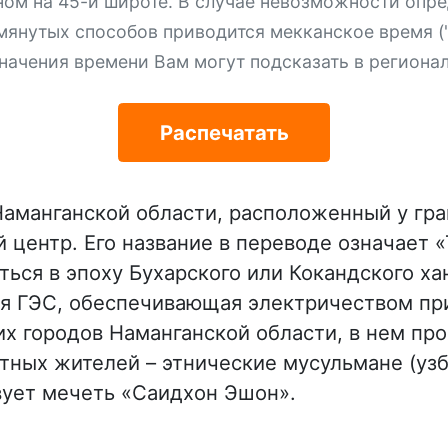
ном на 45-й широте. В случае невозможности опре
мянутых способов приводится мекканское время ("
начения времени Вам могут подсказать в региона
Распечатать
 Наманганской области, расположенный у гр
ентр. Его название в переводе означает «
ться в эпоху Бухарского или Кокандского ха
ая ГЭС, обеспечивающая электричеством п
их городов Наманганской области, в нем пр
тных жителей – этнические мусульмане (узбе
вует мечеть «Саидхон Эшон».