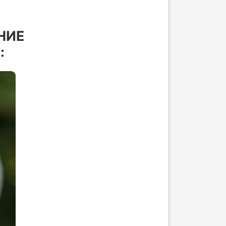
НИЕ
: