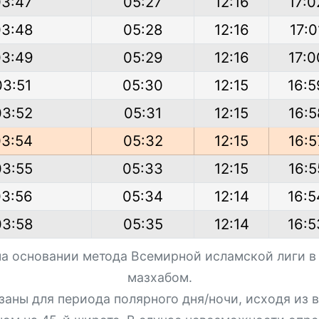
03:47
05:27
12:16
17:0
03:48
05:28
12:16
17:0
03:49
05:29
12:16
17:0
03:51
05:30
12:15
16:5
03:52
05:31
12:15
16:5
03:54
05:32
12:15
16:5
03:55
05:33
12:15
16:5
03:56
05:34
12:14
16:5
03:58
05:35
12:14
16:5
на основании метода Всемирной исламской лиги в
мазхабом.
азаны для периода полярного дня/ночи, исходя из