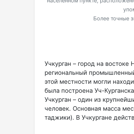
населённом пункте, расположен
упо
Более точные з
Учкурган – город на востоке
региональный промышленный ц
этой местности могли находи
была построена Уч-Курганск
Учкурган – один из крупнейш
человек. Основная масса мес
таджики). В Учкургане дейст