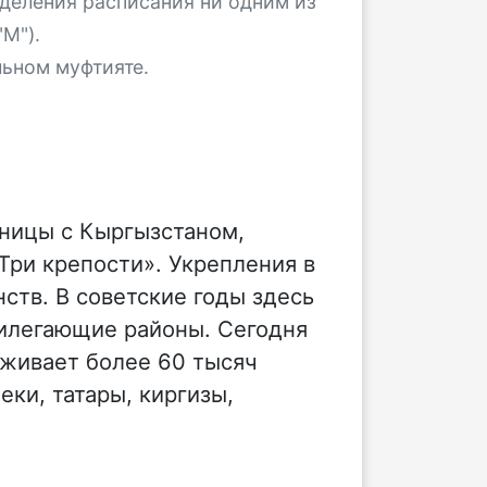
деления расписания ни одним из
М").
льном муфтияте.
аницы с Кыргызстаном,
Три крепости». Укрепления в
нств. В советские годы здесь
рилегающие районы. Сегодня
оживает более 60 тысяч
ки, татары, киргизы,