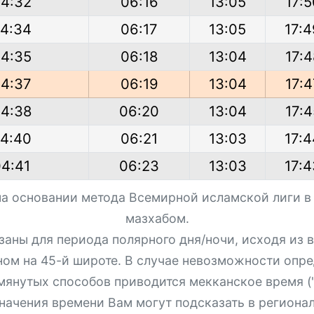
4:32
06:16
13:05
17:5
4:34
06:17
13:05
17:4
4:35
06:18
13:04
17:4
4:37
06:19
13:04
17:4
4:38
06:20
13:04
17:4
4:40
06:21
13:03
17:4
04:41
06:23
13:03
17:4
на основании метода Всемирной исламской лиги в
мазхабом.
азаны для периода полярного дня/ночи, исходя из
ном на 45-й широте. В случае невозможности опре
мянутых способов приводится мекканское время ("
начения времени Вам могут подсказать в региона