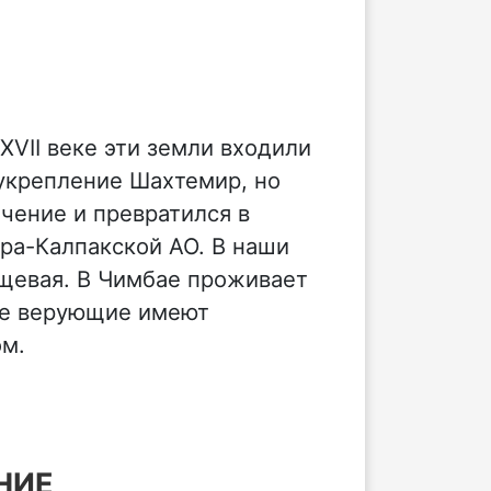
XVII веке эти земли входили
 укрепление Шахтемир, но
ачение и превратился в
ара-Калпакской АО. В наши
щевая. В Чимбае проживает
ые верующие имеют
ом.
НИЕ