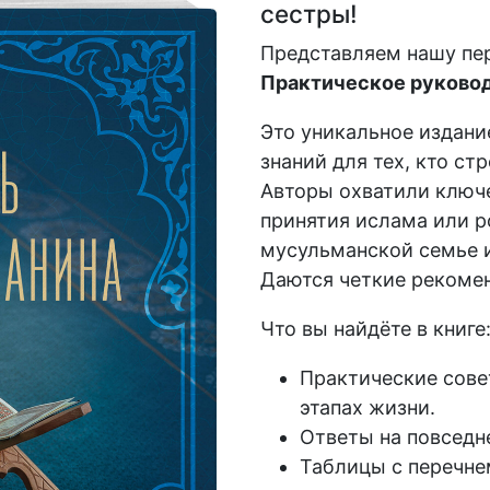
сестры!
Представляем нашу пе
Практическое руковод
Это уникальное издани
знаний для тех, кто ст
Авторы охватили ключе
принятия ислама или р
мусульманской семье и
Даются четкие рекомен
Что вы найдёте в книге
Практические сове
этапах жизни.
Ответы на повседн
Таблицы с перечне