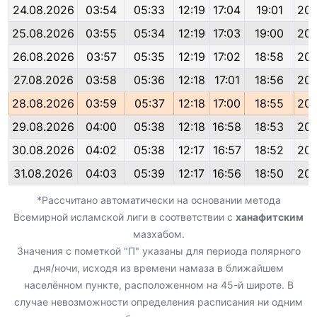
24.08.2026
03:54
05:33
12:19
17:04
19:01
20:
25.08.2026
03:55
05:34
12:19
17:03
19:00
20:
26.08.2026
03:57
05:35
12:19
17:02
18:58
20:
27.08.2026
03:58
05:36
12:18
17:01
18:56
20:
28.08.2026
03:59
05:37
12:18
17:00
18:55
20:
29.08.2026
04:00
05:38
12:18
16:58
18:53
20:
30.08.2026
04:02
05:38
12:17
16:57
18:52
20:
31.08.2026
04:03
05:39
12:17
16:56
18:50
20:
*Рассчитано автоматически на основании метода
Всемирной исламской лиги в соответствии с
ханафитским
мазхабом.
Значения с пометкой "П" указаны для периода полярного
дня/ночи, исходя из времени намаза в ближайшем
населённом пункте, расположенном на 45-й широте. В
случае невозможности определения расписания ни одним