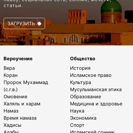
статьи.
ЗАГРУЗИТЬ
Вероучение
Общество
Вера
История
Коран
Исламское право
Пророк Мухаммад
Культура
(с.г.в.)
Мусульманская этика
Омовение
Образование
Халяль и харам
Медицина и здоровье
Намаз
Наука
Время намаза
Экономика
Хадисы
Спорт
Адабы
Исламский сонник