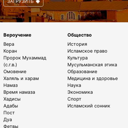
ЗАГРУЗИТЬ
Вероучение
Общество
Вера
История
Коран
Исламское право
Пророк Мухаммад
Культура
(с.г.в.)
Мусульманская этика
Омовение
Образование
Халяль и харам
Медицина и здоровье
Намаз
Наука
Время намаза
Экономика
Хадисы
Спорт
Адабы
Исламский сонник
Пост
Дуа
Фетвы