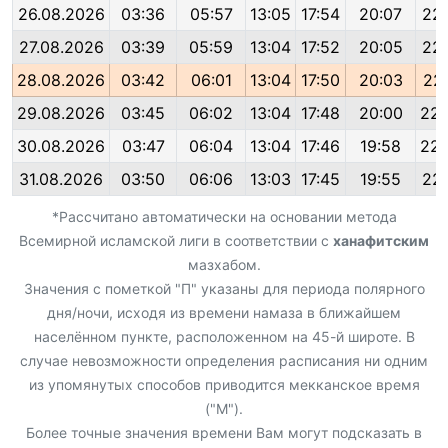
26.08.2026
03:36
05:57
13:05
17:54
20:07
22:
27.08.2026
03:39
05:59
13:04
17:52
20:05
22:
28.08.2026
03:42
06:01
13:04
17:50
20:03
22:
29.08.2026
03:45
06:02
13:04
17:48
20:00
22:
30.08.2026
03:47
06:04
13:04
17:46
19:58
22:
31.08.2026
03:50
06:06
13:03
17:45
19:55
22:
*Рассчитано автоматически на основании метода
Всемирной исламской лиги в соответствии с
ханафитским
мазхабом.
Значения с пометкой "П" указаны для периода полярного
дня/ночи, исходя из времени намаза в ближайшем
населённом пункте, расположенном на 45-й широте. В
случае невозможности определения расписания ни одним
из упомянутых способов приводится мекканское время
("М").
Более точные значения времени Вам могут подсказать в