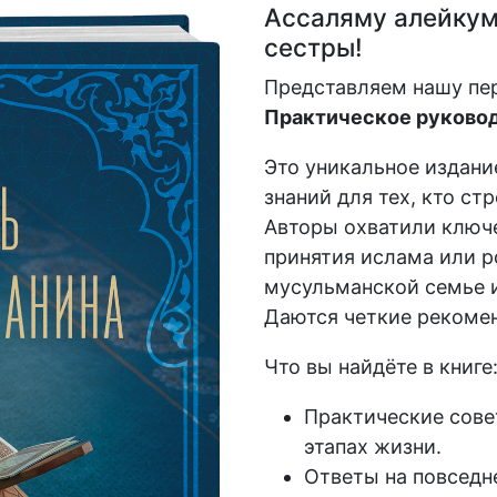
Ассаляму алейкум,
сестры!
Представляем нашу пе
Практическое руковод
Это уникальное издани
знаний для тех, кто ст
Авторы охватили ключе
принятия ислама или р
мусульманской семье и
Даются четкие рекомен
Что вы найдёте в книге
Практические сове
этапах жизни.
Ответы на повседн