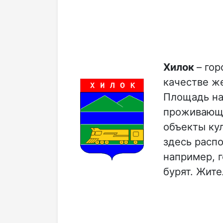
Хилок
– го
качестве же
Площадь на
проживающи
объекты кул
здесь расп
например, 
бурят. Жит