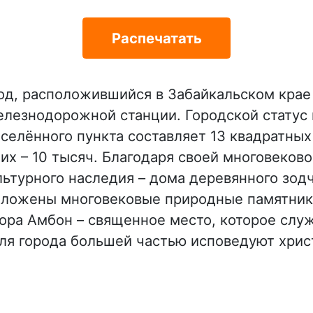
Распечатать
род, расположившийся в Забайкальском крае 
лезнодорожной станции. Городской статус п
селённого пункта составляет 13 квадратных
х – 10 тысяч. Благодаря своей многовековой
ьтурного наследия – дома деревянного зодч
оложены многовековые природные памятники
гора Амбон – священное место, которое сл
еля города большей частью исповедуют хри