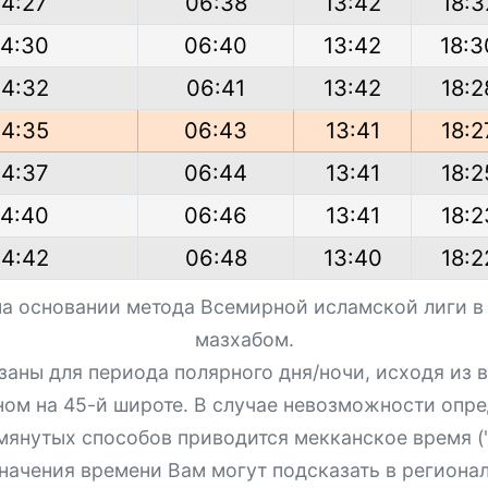
4:27
06:38
13:42
18:3
4:30
06:40
13:42
18:3
4:32
06:41
13:42
18:2
4:35
06:43
13:41
18:2
4:37
06:44
13:41
18:2
4:40
06:46
13:41
18:2
4:42
06:48
13:40
18:2
на основании метода Всемирной исламской лиги в
мазхабом.
азаны для периода полярного дня/ночи, исходя из
ном на 45-й широте. В случае невозможности опре
мянутых способов приводится мекканское время ("
начения времени Вам могут подсказать в региона