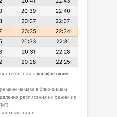
2
20:41
22:43
0
20:39
22:40
8
20:37
22:37
7
20:35
22:34
5
20:33
22:31
3
20:31
22:28
2
20:28
22:25
 соответствии с
ханафитским
 времени намаза в ближайшем
деления расписания ни одним из
М").
льном муфтияте.