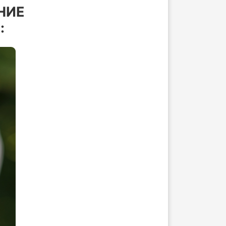
НИЕ
: