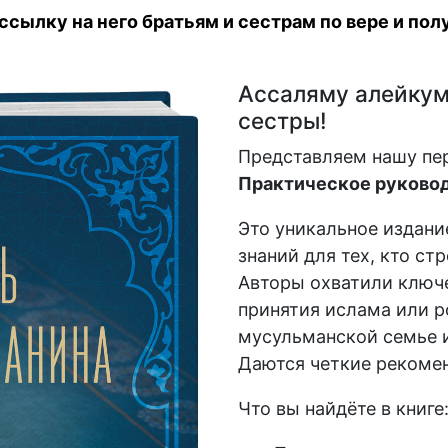
сылку на него братьям и сестрам по вере и полу
Ассаляму алейкум,
сестры!
Представляем нашу пе
Практическое руковод
Это уникальное издани
знаний для тех, кто ст
Авторы охватили ключе
принятия ислама или р
мусульманской семье и
Даются четкие рекомен
Что вы найдёте в книге