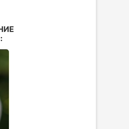
НИЕ
: