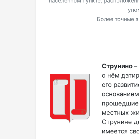
населённом пункте, расположен
упо
Более точные з
Струнино
–
о нём датир
его развити
основанием 
прошедшие 
местных жи
Струнине д
имеется св