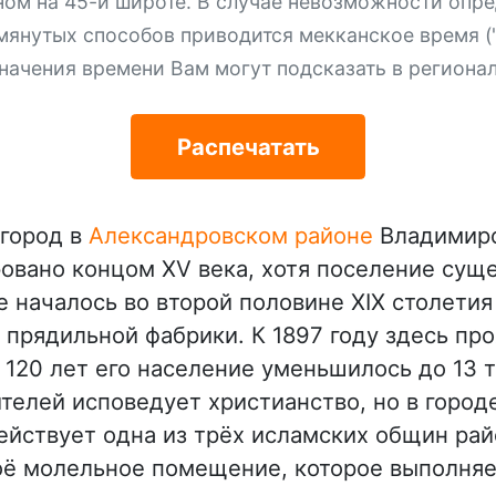
ном на 45-й широте. В случае невозможности опре
мянутых способов приводится мекканское время ("
начения времени Вам могут подсказать в региона
Распечатать
 город в
Александровском районе
Владимирс
овано концом XV века, хотя поселение суще
е началось во второй половине XIX столети
прядильной фабрики. К 1897 году здесь про
120 лет его население уменьшилось до 13 т
телей исповедует христианство, но в город
ействует одна из трёх исламских общин ра
оё молельное помещение, которое выполняе