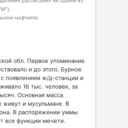
деления расписания ни одним из
М").
льном муфтияте.
кой обл. Первое упоминание
ствовало и до этого. Бурное
я с появлением ж/д-станции и
живало 16 тыс. человек, за
ысяч. Основная масса
е живут и мусульмане. В
йона. В распоряжении уммы
т все функции мечети.