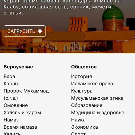
Коран, время намаза, календарь, компас на
Каабу, социальная сеть, сонник, мечети,
статьи.
ЗАГРУЗИТЬ
Вероучение
Общество
Вера
История
Коран
Исламское право
Пророк Мухаммад
Культура
(с.г.в.)
Мусульманская этика
Омовение
Образование
Халяль и харам
Медицина и здоровье
Намаз
Наука
Время намаза
Экономика
Хадисы
Спорт