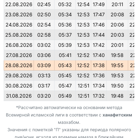
22.08.2026
02:45
05:32
12:54
17:49
20:11
22:
23.08.2026
02:50
05:34
12:53
17:47
20:08
22:
24.08.2026
02:54
05:36
12:53
17:46
20:06
22:
25.08.2026
02:58
05:37
12:53
17:44
20:03
22:
26.08.2026
03:02
05:39
12:53
17:42
20:01
22:
27.08.2026
03:06
05:41
12:52
17:40
19:58
22:
28.08.2026
03:09
05:43
12:52
17:38
19:55
22:
29.08.2026
03:13
05:45
12:52
17:36
19:53
22:
30.08.2026
03:17
05:47
12:51
17:34
19:50
22:
31.08.2026
03:20
05:49
12:51
17:32
19:48
22:
*Рассчитано автоматически на основании метода
Всемирной исламской лиги в соответствии с
ханафитским
мазхабом.
Значения с пометкой "П" указаны для периода полярного
дня/ночи, исходя из времени намаза в ближайшем