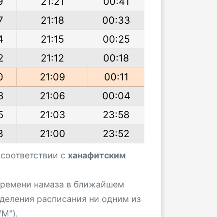
9
21:21
00:41
7
21:18
00:33
4
21:15
00:25
2
21:12
00:18
0
21:09
00:11
8
21:06
00:04
5
21:03
23:58
3
21:00
23:52
 соответствии с
ханафитским
 времени намаза в ближайшем
деления расписания ни одним из
М").