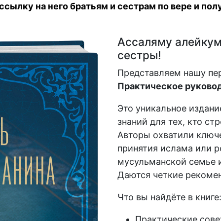
сылку на него братьям и сестрам по вере и полу
Ассаляму алейкум,
сестры!
Представляем нашу пе
Практическое руковод
Это уникальное издани
знаний для тех, кто ст
Авторы охватили ключе
принятия ислама или р
мусульманской семье и
Даются четкие рекомен
Что вы найдёте в книге
Практические сове