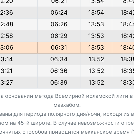
2:20
06:21
13:54
18:4
2:36
06:24
13:54
18:4
2:48
06:26
13:53
18:4
2:58
06:29
13:53
18:4
3:06
06:31
13:53
18:4
3:14
06:34
13:52
18:3
3:21
06:36
13:52
18:3
3:27
06:39
13:52
18:3
на основании метода Всемирной исламской лиги в
мазхабом.
азаны для периода полярного дня/ночи, исходя из
ном на 45-й широте. В случае невозможности опре
мянутых способов приводится мекканское время ("