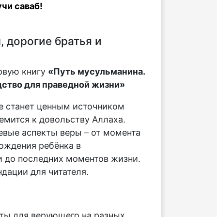
чи саваб!
 дорогие братья и
рвую книгу
«Путь мусульманина.
ство для праведной жизни»
е станет ценным источником
ремится к довольству Аллаха.
вые аспекты веры – от момента
ождения ребёнка в
 до последних моментов жизни.
дации для читателя.
:
ты для верующего на разных