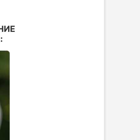
НИЕ
: