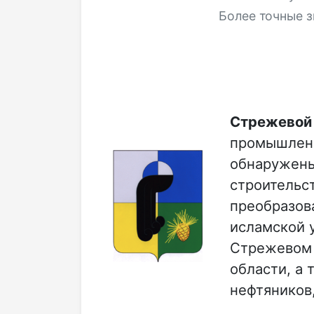
Более точные з
Стрежево
промышленн
обнаружены
строительс
преобразова
исламской 
Стрежевом 
области, а 
нефтяников