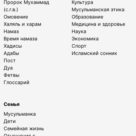
Пророк Мухаммад
Культура
(с.г.в.)
Мусульманская этика
Омовение
Образование
Халяль и харам
Медицина и здоровье
Намаз
Наука
Время намаза
Экономика
Хадисы
Спорт
Адабы
Исламский сонник
Пост
Дуа
Фетвы
Глоссарий
Семья
Мусульманка
Дети
Семейная жизнь
Отношения с