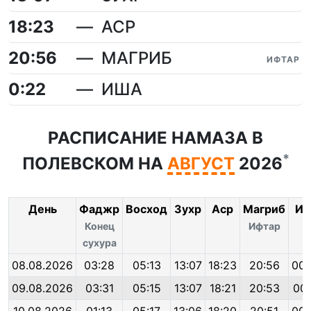
18:23
АСР
20:56
МАГРИБ
ИФТАР
0:22
ИША
РАСПИСАНИЕ НАМАЗА В
*
ПОЛЕВСКОМ НА
АВГУСТ
2026
День
Фаджр
Восход
Зухр
Аср
Магриб
Иш
Конец
Ифтар
сухура
08.08.2026
03:28
05:13
13:07
18:23
20:56
00:
09.08.2026
03:31
05:15
13:07
18:21
20:53
00: