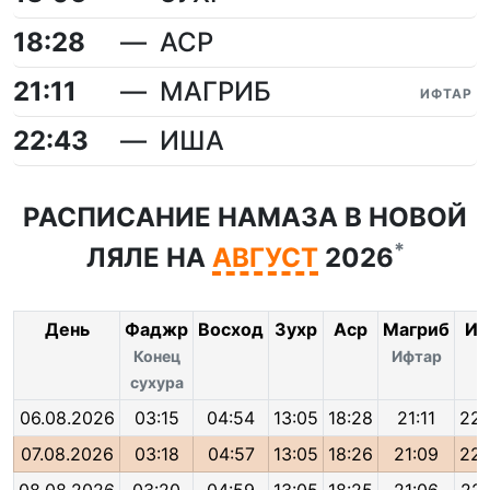
18:28
АСР
21:11
МАГРИБ
ИФТАР
22:43
ИША
РАСПИСАНИЕ НАМАЗА В НОВОЙ
*
ЛЯЛЕ НА
АВГУСТ
2026
День
Фаджр
Восход
Зухр
Аср
Магриб
Иш
Конец
Ифтар
сухура
06.08.2026
03:15
04:54
13:05
18:28
21:11
22:
07.08.2026
03:18
04:57
13:05
18:26
21:09
22: