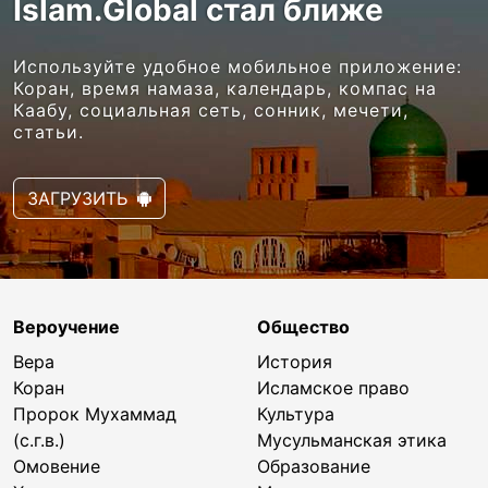
Islam.Global стал ближе
Используйте удобное мобильное приложение:
Коран, время намаза, календарь, компас на
Каабу, социальная сеть, сонник, мечети,
статьи.
ЗАГРУЗИТЬ
Вероучение
Общество
Вера
История
Коран
Исламское право
Пророк Мухаммад
Культура
(с.г.в.)
Мусульманская этика
Омовение
Образование