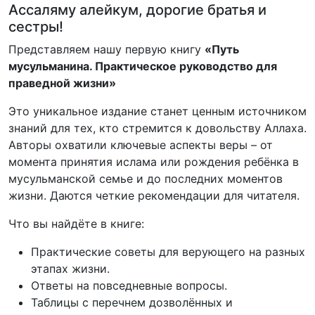
Ассаляму алейкум, дорогие братья и
сестры!
Представляем нашу первую книгу
«Путь
мусульманина. Практическое руководство для
праведной жизни»
Это уникальное издание станет ценным источником
знаний для тех, кто стремится к довольству Аллаха.
Авторы охватили ключевые аспекты веры – от
момента принятия ислама или рождения ребёнка в
мусульманской семье и до последних моментов
жизни. Даются четкие рекомендации для читателя.
Что вы найдёте в книге:
Практические советы для верующего на разных
этапах жизни.
Ответы на повседневные вопросы.
Таблицы с перечнем дозволённых и