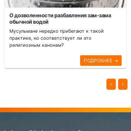
О дозволенности разбавления зам-зама
обычной водой
Мусульмане нередко прибегают к такой
практике, но соответствует ли это
религиозным канонам?
ПОДРОБНЕЕ →