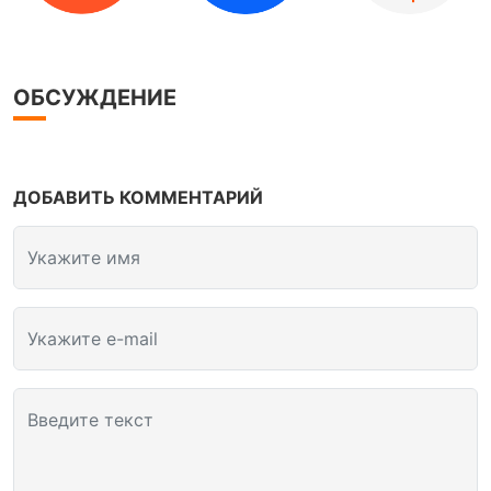
ОБСУЖДЕНИЕ
ДОБАВИТЬ КОММЕНТАРИЙ
Укажите имя
Укажите e-mail
Введите текст