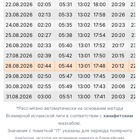
22.08.2026
02:05
05:31
13:02
18:00
20:29
23:
23.08.2026
02:13
05:33
13:02
17:58
20:26
23:
24.08.2026
02:20
05:35
13:02
17:56
20:23
23:
25.08.2026
02:27
05:38
13:02
17:54
20:20
23:
26.08.2026
02:33
05:40
13:01
17:52
20:17
23:
27.08.2026
02:39
05:42
13:01
17:50
20:15
23:
28.08.2026
02:44
05:44
13:01
17:48
20:12
22:
29.08.2026
02:50
05:47
13:00
17:45
20:09
22:
30.08.2026
02:55
05:49
13:00
17:43
20:06
22:
31.08.2026
03:00
05:51
13:00
17:41
20:03
22:
*Рассчитано автоматически на основании метода
Всемирной исламской лиги в соответствии с
ханафитским
мазхабом.
Значения с пометкой "П" указаны для периода полярного
дня/ночи, исходя из времени намаза в ближайшем