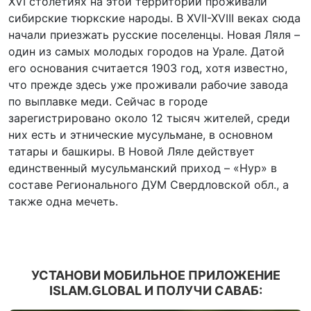
XVI столетиях на этой территории проживали
сибирские тюркские народы. В XVII-XVIII веках сюда
начали приезжать русские поселенцы. Новая Ляля –
один из самых молодых городов на Урале. Датой
его основания считается 1903 год, хотя известно,
что прежде здесь уже проживали рабочие завода
по выплавке меди. Сейчас в городе
зарегистрировано около 12 тысяч жителей, среди
них есть и этнические мусульмане, в основном
татары и башкиры. В Новой Ляле действует
единственный мусульманский приход – «Нур» в
составе Регионального ДУМ Свердловской обл., а
также одна мечеть.
УСТАНОВИ МОБИЛЬНОЕ ПРИЛОЖЕНИЕ
ISLAM.GLOBAL И ПОЛУЧИ САВАБ: