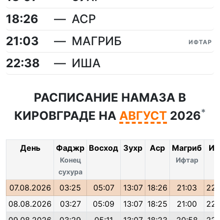
18:26
АСР
21:03
МАГРИБ
ИФТАР
22:38
ИША
РАСПИСАНИЕ НАМАЗА В
*
КИРОВГРАДЕ НА
АВГУСТ
2026
День
Фаджр
Восход
Зухр
Аср
Магриб
Иш
Конец
Ифтар
сухура
07.08.2026
03:25
05:07
13:07
18:26
21:03
22:
08.08.2026
03:27
05:09
13:07
18:25
21:00
22: