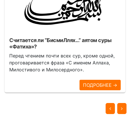
Считается ли “БисмиЛлях...” аятом суры
«Фатиха»?
Перед чтением почти всех сур, кроме одной,
проговаривается фраза «С именем Аллаха,
Милостивого и Милосердного».
ПОДРОБНЕЕ →