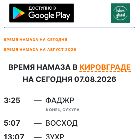
ВРЕМЯ НАМАЗА
НА СЕГОДНЯ
ВРЕМЯ НАМАЗА
НА АВГУСТ 2026
ВРЕМЯ НАМАЗА В
КИРОВГРАДЕ
НА СЕГОДНЯ 07.08.2026
3:25
ФАДЖР
КОНЕЦ СУХУРА
5:07
ВОСХОД
13:07
ЗУХР