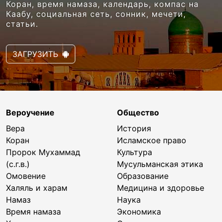
Коран, время намаза, календарь, компас на
Каабу, социальная сеть, сонник, мечети,
статьи.
ЗАГРУЗИТЬ
Вероучение
Общество
Вера
История
Коран
Исламское право
Пророк Мухаммад
Культура
(с.г.в.)
Мусульманская этика
Омовение
Образование
Халяль и харам
Медицина и здоровье
Намаз
Наука
Время намаза
Экономика