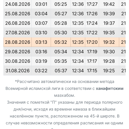
24.08.2026
03:01
05:25
12:36
17:27
19:42
21:
25.08.2026
03:04
05:27
12:36
17:26
19:39
21:
26.08.2026
03:07
05:28
12:35
17:24
19:37
21:
27.08.2026
03:10
05:30
12:35
17:22
19:35
21:
28.08.2026
03:13
05:32
12:35
17:20
19:32
21:
29.08.2026
03:16
05:34
12:34
17:19
19:30
21:
30.08.2026
03:19
05:35
12:34
17:17
19:28
21:
31.08.2026
03:22
05:37
12:34
17:15
19:25
21:
*Рассчитано автоматически на основании метода
Всемирной исламской лиги в соответствии с
ханафитским
мазхабом.
Значения с пометкой "П" указаны для периода полярного
дня/ночи, исходя из времени намаза в ближайшем
населённом пункте, расположенном на 45-й широте. В
случае невозможности определения расписания ни одним