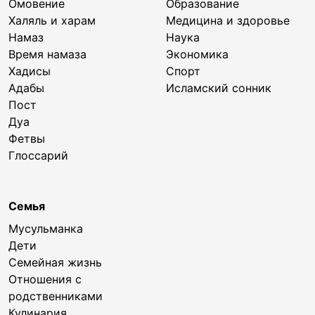
Омовение
Образование
Халяль и харам
Медицина и здоровье
Намаз
Наука
Время намаза
Экономика
Хадисы
Спорт
Адабы
Исламский сонник
Пост
Дуа
Фетвы
Глоссарий
Семья
Мусульманка
Дети
Семейная жизнь
Отношения с
родственниками
Кулинария