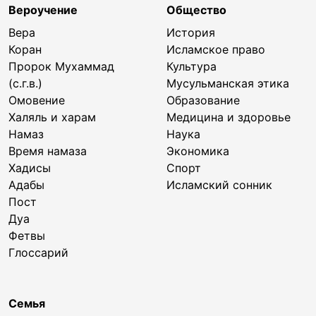
Вероучение
Общество
Вера
История
Коран
Исламское право
Пророк Мухаммад
Культура
(с.г.в.)
Мусульманская этика
Омовение
Образование
Халяль и харам
Медицина и здоровье
Намаз
Наука
Время намаза
Экономика
Хадисы
Спорт
Адабы
Исламский сонник
Пост
Дуа
Фетвы
Глоссарий
Семья