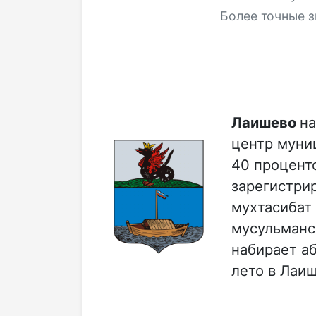
Более точные з
Лаишево
на
центр муни
40 проценто
зарегистри
мухтасибат 
мусульманс
набирает а
лето в Лаи