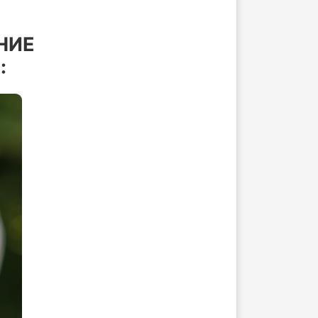
НИЕ
: