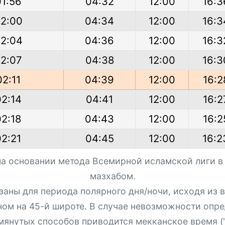
01:56
04:32
12:00
16:3
2:00
04:34
12:00
16:3
2:04
04:36
12:00
16:3
2:07
04:38
12:00
16:3
02:11
04:39
12:00
16:2
02:14
04:41
12:00
16:2
02:18
04:43
12:00
16:2
02:21
04:45
12:00
16:2
на основании метода Всемирной исламской лиги в
мазхабом.
азаны для периода полярного дня/ночи, исходя из
ном на 45-й широте. В случае невозможности опре
мянутых способов приводится мекканское время ("