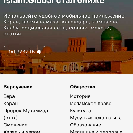
Islam.Global стал ближе
Используйте удобное мобильное приложение:
Коран, время намаза, календарь, компас на
Каабу, социальная сеть, сонник, мечети,
статьи.
ЗАГРУЗИТЬ
Вероучение
Общество
Вера
История
Коран
Исламское право
Пророк Мухаммад
Культура
(с.г.в.)
Мусульманская этика
Омовение
Образование
Халяль и харам
Медицина и здоровье