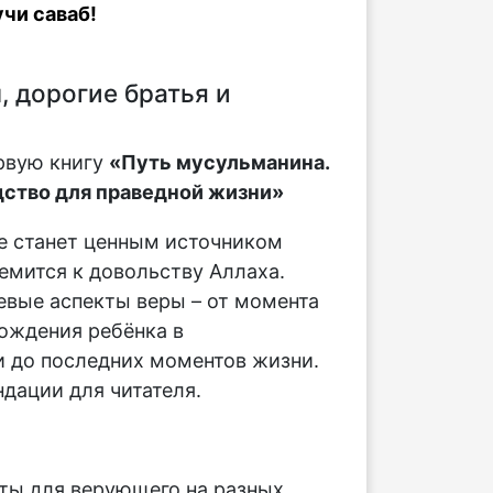
чи саваб!
 дорогие братья и
рвую книгу
«Путь мусульманина.
ство для праведной жизни»
е станет ценным источником
ремится к довольству Аллаха.
вые аспекты веры – от момента
ождения ребёнка в
 до последних моментов жизни.
дации для читателя.
:
ты для верующего на разных