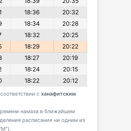
2
18:39
20:35
1
18:36
20:32
9
18:34
20:28
7
18:32
20:25
5
18:29
20:22
3
18:27
20:19
2
18:24
20:15
0
18:22
20:12
 соответствии с
ханафитским
 времени намаза в ближайшем
деления расписания ни одним из
М").