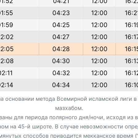
01:52
04:21
12:00
16:2
01:55
04:23
12:00
16:2
01:59
04:25
12:00
16:1
2:02
04:27
12:00
16:1
2:05
04:28
12:00
16:1
2:08
04:30
12:00
16:1
02:11
04:32
12:00
16:1
02:14
04:34
12:00
16:1
на основании метода Всемирной исламской лиги в
мазхабом.
азаны для периода полярного дня/ночи, исходя из
ном на 45-й широте. В случае невозможности опре
мянутых способов приводится мекканское время ("