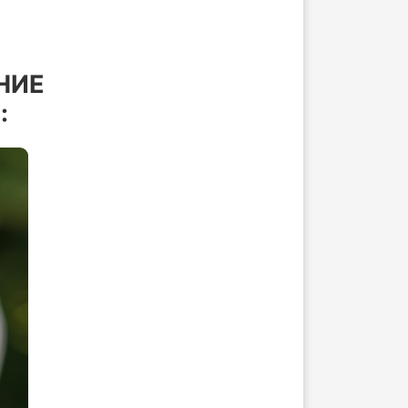
НИЕ
: