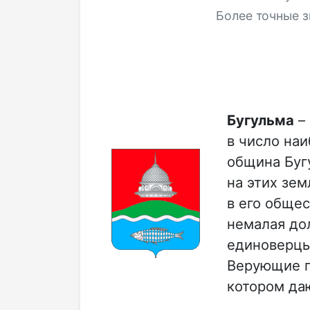
Более точные з
Бугульма
– 
в число на
община Буг
на этих зе
в его обще
немалая до
единоверцы
Верующие г
котором да