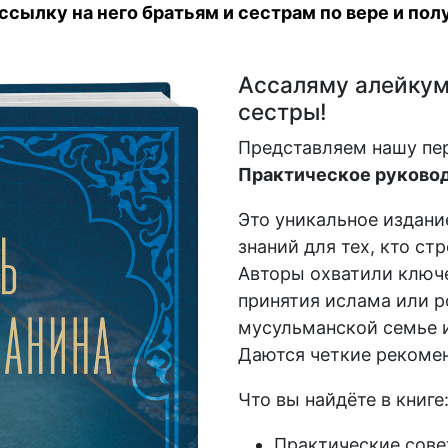
сылку на него братьям и сестрам по вере и полу
Ассаляму алейкум,
сестры!
Представляем нашу пе
Практическое руковод
Это уникальное издани
знаний для тех, кто ст
Авторы охватили ключе
принятия ислама или р
мусульманской семье и
Даются четкие рекомен
Что вы найдёте в книге
Практические сове