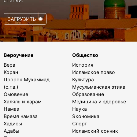
статьи.
ЗАГРУЗИТЬ
Вероучение
Общество
Вера
История
Коран
Исламское право
Пророк Мухаммад
Культура
(с.г.в.)
Мусульманская этика
Омовение
Образование
Халяль и харам
Медицина и здоровье
Намаз
Наука
Время намаза
Экономика
Хадисы
Спорт
Адабы
Исламский сонник