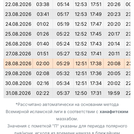
22.08.2026
03:38
05:14
12:53
17:51
20:26
00:
23.08.2026
03:41
05:17
12:53
17:49
20:23
23:
24.08.2026
01:02
05:19
12:52
17:47
20:20
23:
25.08.2026
01:26
05:22
12:52
17:45
20:17
23:
26.08.2026
01:40
05:24
12:52
17:43
20:14
23:
27.08.2026
01:51
05:27
12:52
17:41
20:11
23:
28.08.2026
02:00
05:29
12:51
17:38
20:08
23:
29.08.2026
02:08
05:32
12:51
17:36
20:05
23:
30.08.2026
02:16
05:34
12:51
17:34
20:02
22:
31.08.2026
02:22
05:37
12:50
17:31
19:59
22:
*Рассчитано автоматически на основании метода
Всемирной исламской лиги в соответствии с
ханафитским
мазхабом.
Значения с пометкой "П" указаны для периода полярного
дня/ночи, исходя из времени намаза в ближайшем