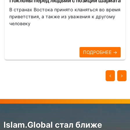
Поклоны перед людьми с позиции Шариата
В странах Востока принято кланяться во время
приветствия, а также из уважения к другому
человеку
ПОДРОБНЕЕ →
Islam.Global стал ближе