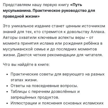
Представляем нашу первую книгу
«Путь
мусульманина. Практическое руководство для
праведной жизни»
Это уникальное издание станет ценным источником
знаний для тех, кто стремится к довольству Аллаха.
Авторы охватили ключевые аспекты веры – от
момента принятия ислама или рождения ребёнка в
мусульманской семье и до последних моментов
жизни. Даются четкие рекомендации для читателя.
Что вы найдёте в книге:
Практические советы для верующего на разных
этапах жизни.
Ответы на повседневные вопросы.
Таблицы с перечнем дозволённых и
запрещённых продуктов.
Иллюстрации и пояснения основных исламских