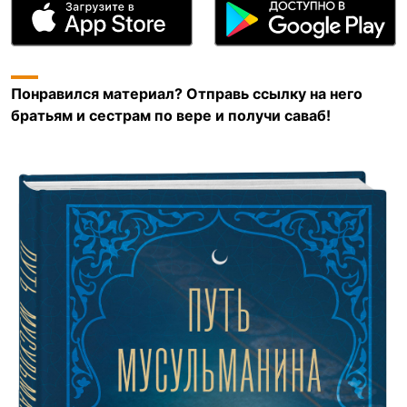
Понравился материал? Отправь ссылку на него
братьям и сестрам по вере и получи саваб!