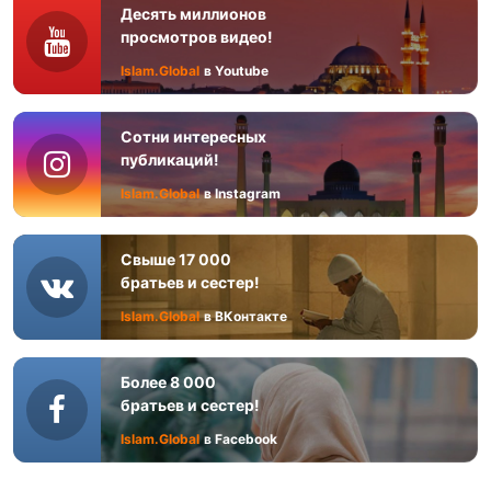
Десять миллионов
просмотров видео!
Islam.Global
в Youtube
Сотни интересных
публикаций!
Islam.Global
в Instagram
Свыше 17 000
братьев и сестер!
Islam.Global
в ВКонтакте
Более 8 000
братьев и сестер!
Islam.Global
в Facebook