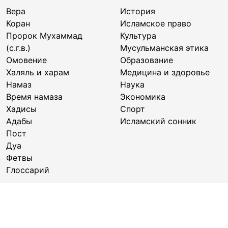
Вера
История
Коран
Исламское право
Пророк Мухаммад
Культура
(с.г.в.)
Мусульманская этика
Омовение
Образование
Халяль и харам
Медицина и здоровье
Намаз
Наука
Время намаза
Экономика
Хадисы
Спорт
Адабы
Исламский сонник
Пост
Дуа
Фетвы
Глоссарий
Семья
Мусульманка