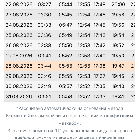
22.08.2026
03:27
05:44
12:55
17:48
20:00
22:
23.08.2026
03:30
05:45
12:54
17:46
19:58
22:
24.08.2026
03:33
05:47
12:54
17:45
19:56
22:
25.08.2026
03:36
05:49
12:54
17:43
19:54
21:
26.08.2026
03:38
05:50
12:53
17:42
19:52
21:
27.08.2026
03:41
05:52
12:53
17:40
19:50
21:
28.08.2026
03:44
05:53
12:53
17:38
19:47
21:
29.08.2026
03:46
05:55
12:53
17:37
19:45
21:
30.08.2026
03:49
05:57
12:52
17:35
19:43
21:
31.08.2026
03:51
05:58
12:52
17:33
19:41
21:
*Рассчитано автоматически на основании метода
Всемирной исламской лиги в соответствии с
ханафитским
мазхабом.
Значения с пометкой "П" указаны для периода полярного
дня/ночи, исходя из времени намаза в ближайшем