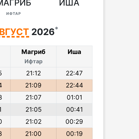
МАГРИБ
ИША
ИФТАР
*
ВГУСТ
2026
Магриб
Иша
Ифтар
5
21:12
22:47
4
21:09
22:44
3
21:07
01:01
1
21:05
00:41
0
21:02
00:29
8
21:00
00:19