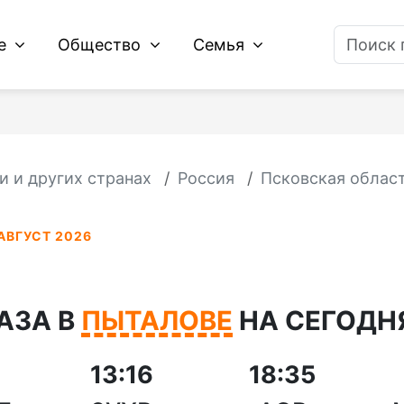
ие
Общество
Семья
и и других странах
Россия
Псковская облас
АВГУСТ 2026
АЗА В
ПЫТАЛОВЕ
НА СЕГОДНЯ
13:16
18:35