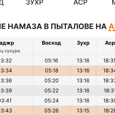
Д
ЗУХР
АСР
Е НАМАЗА В ПЫТАЛОВЕ НА
А
аджр
Восход
Зухр
Аср
ц сухура
03:32
05:16
13:16
18:3
03:34
05:18
13:16
18:3
03:36
05:20
13:16
18:3
03:39
05:22
13:16
18:3
03:41
05:24
13:16
18:3
03:43
05:26
13:15
18:2