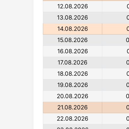
12.08.2026
13.08.2026
14.08.2026
15.08.2026
16.08.2026
17.08.2026
18.08.2026
19.08.2026
20.08.2026
21.08.2026
22.08.2026