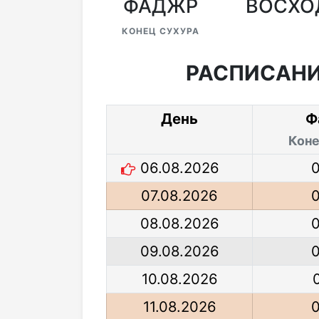
ФАДЖР
ВОСХО
КОНЕЦ СУХУРА
РАСПИСАНИ
День
Ф
Коне
06.08.2026
07.08.2026
08.08.2026
09.08.2026
10.08.2026
11.08.2026