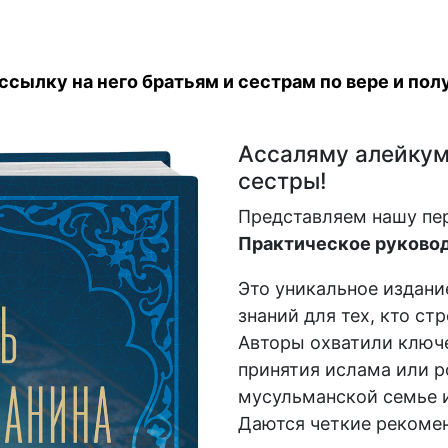
сылку на него братьям и сестрам по вере и полу
Ассаляму алейкум,
сестры!
Представляем нашу пе
Практическое руковод
Это уникальное издани
знаний для тех, кто ст
Авторы охватили ключе
принятия ислама или р
мусульманской семье и
Даются четкие рекомен