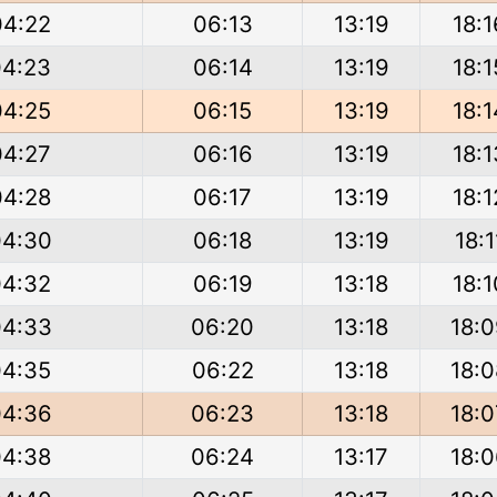
04:22
06:13
13:19
18:1
04:23
06:14
13:19
18:1
04:25
06:15
13:19
18:1
04:27
06:16
13:19
18:1
04:28
06:17
13:19
18:1
04:30
06:18
13:19
18:1
04:32
06:19
13:18
18:1
04:33
06:20
13:18
18:
04:35
06:22
13:18
18:0
04:36
06:23
13:18
18:0
04:38
06:24
13:17
18: