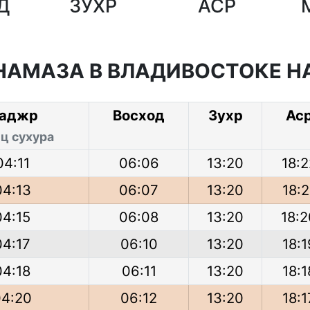
Д
ЗУХР
АСР
НАМАЗА В ВЛАДИВОСТОКЕ Н
аджр
Восход
Зухр
Ас
ц сухура
04:11
06:06
13:20
18:2
04:13
06:07
13:20
18:2
04:15
06:08
13:20
18:2
04:17
06:10
13:20
18:1
04:18
06:11
13:20
18:1
04:20
06:12
13:20
18:1