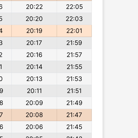
6
20:22
22:05
5
20:20
22:03
4
20:19
22:01
3
20:17
21:59
2
20:16
21:57
1
20:14
21:55
0
20:13
21:53
09
20:11
21:51
8
20:09
21:49
7
20:08
21:47
06
20:06
21:45