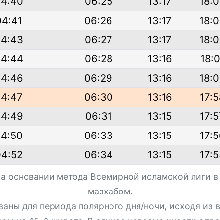
04:40
06:25
13:17
18:0
04:41
06:26
13:17
18:
04:43
06:27
13:17
18:0
04:44
06:28
13:16
18:0
04:46
06:29
13:16
18:
04:47
06:30
13:16
17:5
04:49
06:31
13:15
17:5
04:50
06:33
13:15
17:5
04:52
06:34
13:15
17:5
на основании метода Всемирной исламской лиги в
мазхабом.
азаны для периода полярного дня/ночи, исходя из