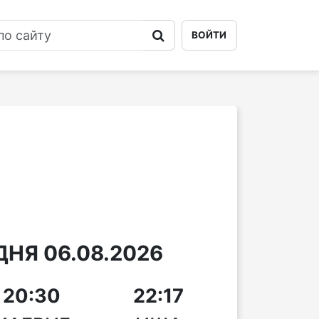
ВОЙТИ
й
НЯ 06.08.2026
20:30
22:17