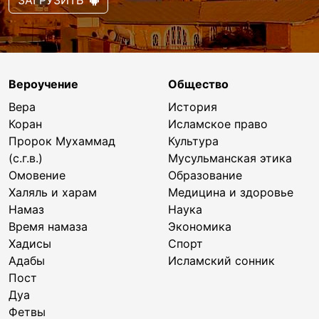
ЗАГРУЗИТЬ
Вероучение
Общество
Вера
История
Коран
Исламское право
Пророк Мухаммад
Культура
(с.г.в.)
Мусульманская этика
Омовение
Образование
Халяль и харам
Медицина и здоровье
Намаз
Наука
Время намаза
Экономика
Хадисы
Спорт
Адабы
Исламский сонник
Пост
Дуа
Фетвы