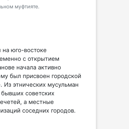
льном муфтияте.
 на юго-востоке
ременно с открытием
анове начала активно
ему был присвоен городской
. Из этнических мусульман
 бывших советских
мечетей, а местные
изаций соседних городов.