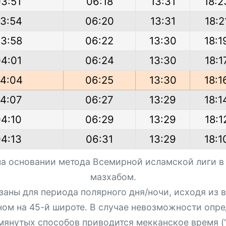
3:51
06:18
13:31
18:2
3:54
06:20
13:31
18:2
3:58
06:22
13:30
18:1
4:01
06:24
13:30
18:1
4:04
06:25
13:30
18:1
4:07
06:27
13:29
18:1
4:10
06:29
13:29
18:1
4:13
06:31
13:29
18:1
на основании метода Всемирной исламской лиги в
мазхабом.
азаны для периода полярного дня/ночи, исходя из
ном на 45-й широте. В случае невозможности опре
мянутых способов приводится мекканское время ("