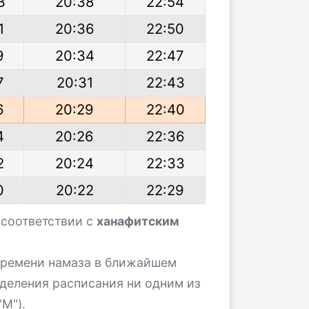
3
20:38
22:54
1
20:36
22:50
9
20:34
22:47
7
20:31
22:43
6
20:29
22:40
4
20:26
22:36
2
20:24
22:33
0
20:22
22:29
 соответствии с
ханафитским
 времени намаза в ближайшем
деления расписания ни одним из
М").