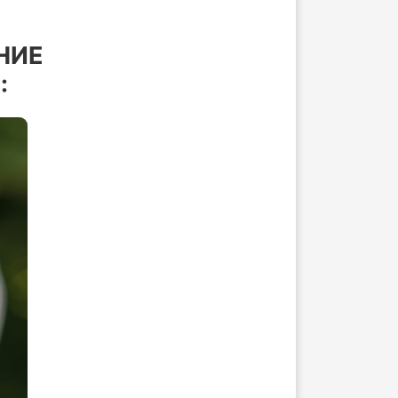
НИЕ
: