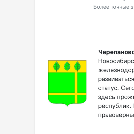
Более точные з
Черепанов
Новосибирс
железнодор
развиваться
статус. Се
здесь прож
республик.
правоверны