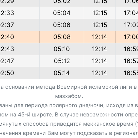
02:29
05:02
12:15
17:0
02:33
05:04
12:15
17:0
02:37
05:06
12:15
17:0
02:40
05:08
12:14
17:0
02:43
05:10
12:14
16:5
02:47
05:12
12:14
16:5
02:50
05:14
12:14
16:5
на основании метода Всемирной исламской лиги в
мазхабом.
азаны для периода полярного дня/ночи, исходя из
ном на 45-й широте. В случае невозможности опре
мянутых способов приводится мекканское время ("
начения времени Вам могут подсказать в региона