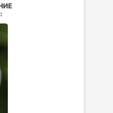
НИЕ
: