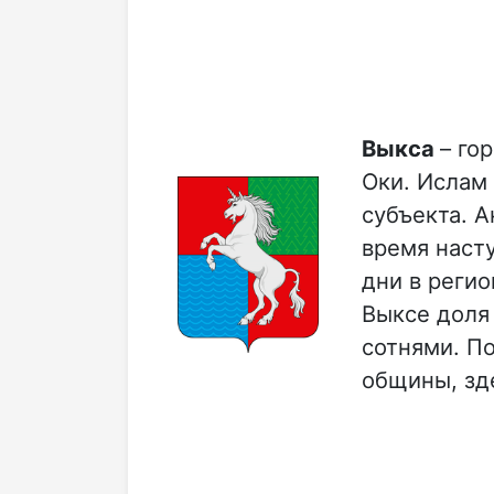
Выкса
– го
Оки. Ислам 
субъекта. А
время наст
дни в регио
Выксе доля
сотнями. По
общины, зд