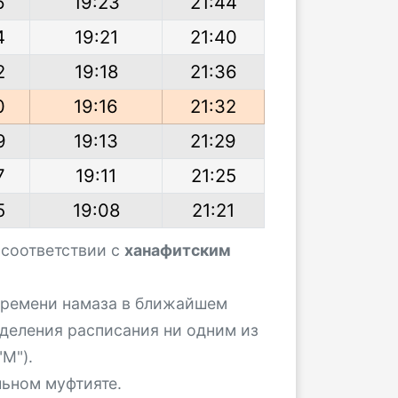
6
19:23
21:44
4
19:21
21:40
2
19:18
21:36
0
19:16
21:32
9
19:13
21:29
7
19:11
21:25
5
19:08
21:21
 соответствии с
ханафитским
 времени намаза в ближайшем
деления расписания ни одним из
М").
льном муфтияте.