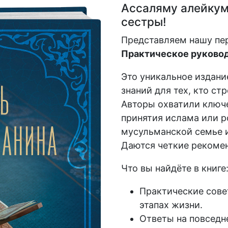
Ассаляму алейкум,
сестры!
Представляем нашу пе
Практическое руковод
Это уникальное издани
знаний для тех, кто ст
Авторы охватили ключе
принятия ислама или р
мусульманской семье и
Даются четкие рекомен
Что вы найдёте в книге
Практические сове
этапах жизни.
Ответы на повседн