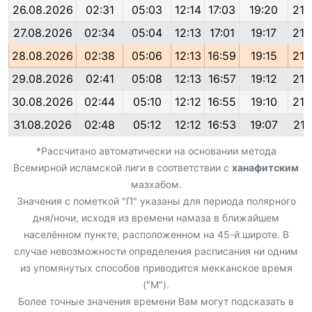
26.08.2026
02:31
05:03
12:14
17:03
19:20
21:
27.08.2026
02:34
05:04
12:13
17:01
19:17
21:
28.08.2026
02:38
05:06
12:13
16:59
19:15
21:
29.08.2026
02:41
05:08
12:13
16:57
19:12
21:
30.08.2026
02:44
05:10
12:12
16:55
19:10
21:
31.08.2026
02:48
05:12
12:12
16:53
19:07
21:
*Рассчитано автоматически на основании метода
Всемирной исламской лиги в соответствии с
ханафитским
мазхабом.
Значения с пометкой "П" указаны для периода полярного
дня/ночи, исходя из времени намаза в ближайшем
населённом пункте, расположенном на 45-й широте. В
случае невозможности определения расписания ни одним
из упомянутых способов приводится мекканское время
("М").
Более точные значения времени Вам могут подсказать в