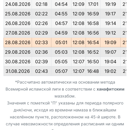
24.08.2026
02:18
04:54
12:09
17:01
19:19
21:
25.08.2026
02:22
04:55
12:09
16:59
19:17
21:
26.08.2026
02:26
04:57
12:08
16:58
19:14
21:
27.08.2026
02:29
04:59
12:08
16:56
19:12
21:
28.08.2026
02:33
05:01
12:08
16:54
19:09
21:
29.08.2026
02:36
05:03
12:08
16:52
19:07
21:
30.08.2026
02:39
05:05
12:07
16:50
19:04
21:
31.08.2026
02:43
05:07
12:07
16:48
19:02
21:
*Рассчитано автоматически на основании метода
Всемирной исламской лиги в соответствии с
ханафитским
мазхабом.
Значения с пометкой "П" указаны для периода полярного
дня/ночи, исходя из времени намаза в ближайшем
населённом пункте, расположенном на 45-й широте. В
случае невозможности определения расписания ни одним