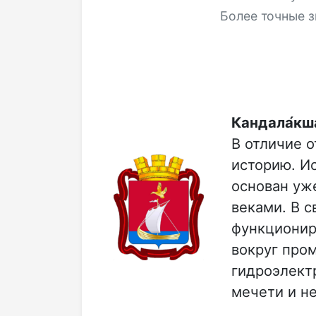
Более точные з
Кандала́кш
В отличие 
историю. И
основан уже
веками. В 
функционир
вокруг про
гидроэлектр
мечети и н