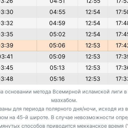
03:26
04:51
12:55
17:5
03:30
04:55
12:54
17:5
03:32
04:59
12:54
17:4
03:35
05:02
12:54
17:4
03:39
05:06
12:53
17:4
03:41
05:09
12:53
17:3
03:45
05:13
12:53
17:3
03:48
05:16
12:53
17:3
на основании метода Всемирной исламской лиги в
мазхабом.
азаны для периода полярного дня/ночи, исходя из
ном на 45-й широте. В случае невозможности опре
мянутых способов приводится мекканское время ("