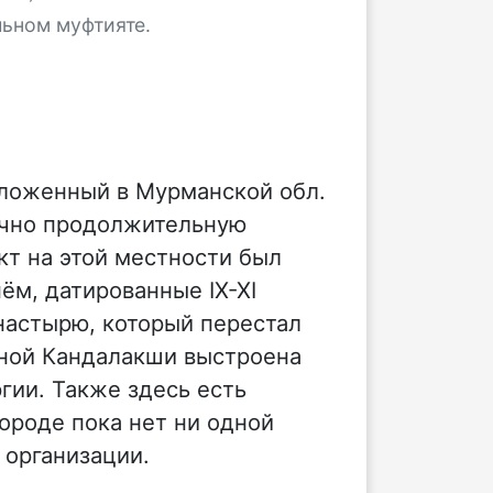
льном муфтияте.
положенный в Мурманской обл.
точно продолжительную
кт на этой местности был
нём, датированные IX-XI
онастырю, который перестал
нной Кандалакши выстроена
гии. Также здесь есть
ороде пока нет ни одной
 организации.