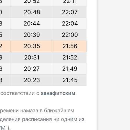
3
20:52
22:11
0
20:48
22:07
8
20:44
22:04
5
20:39
22:00
2
20:35
21:56
9
20:31
21:52
6
20:27
21:49
3
20:23
21:45
 соответствии с
ханафитским
 времени намаза в ближайшем
деления расписания ни одним из
М").