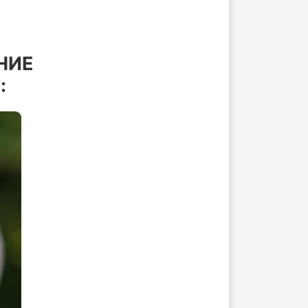
НИЕ
: