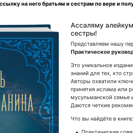
сылку на него братьям и сестрам по вере и полу
Ассаляму алейкум,
сестры!
Представляем нашу пе
Практическое руковод
Это уникальное издани
знаний для тех, кто ст
Авторы охватили ключе
принятия ислама или р
мусульманской семье и
Даются четкие рекомен
Что вы найдёте в книге
Практические сове