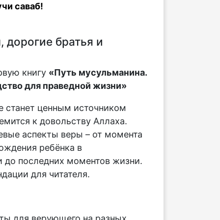
чи саваб!
 дорогие братья и
рвую книгу
«Путь мусульманина.
ство для праведной жизни»
е станет ценным источником
ремится к довольству Аллаха.
вые аспекты веры – от момента
ождения ребёнка в
 до последних моментов жизни.
дации для читателя.
:
ты для верующего на разных