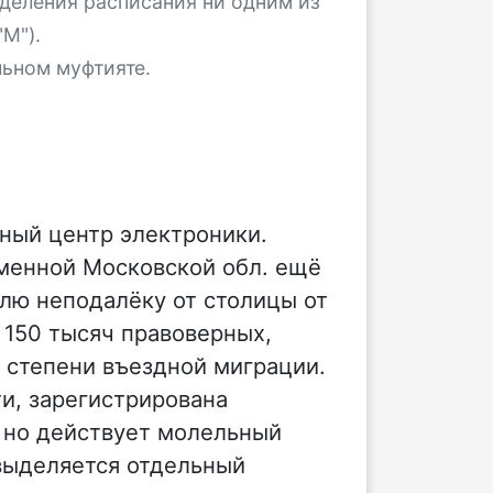
деления расписания ни одним из
М").
льном муфтияте.
ный центр электроники.
менной Московской обл. ещё
лю неподалёку от столицы от
 150 тысяч правоверных,
й степени въездной миграции.
ти, зарегистрирована
, но действует молельный
выделяется отдельный