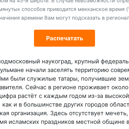
ном на 45-й широте. В случае невозможности опре
мянутых способов приводится мекканское время ("
начения времени Вам могут подсказать в региона
Распечатать
подмосковный наукоград, крупный федераль
ульмане начали заселять территорию совре
 Ими были служилые татары, получившие зем
авителя. Сейчас в регионе проживает около
 цифра растёт с каждым годом из-за высоко
 как и в большинстве других городов облас
кая организация. Здесь отсутствует мечеть
емя исламских праздников местной общине 