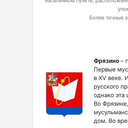
населённом пункте, расположен
упо
Более точные з
Фрязино
– 
Первые мус
в XV веке.
русского пр
однако эта
Во Фрязине,
мусульманс
дом. Во вр