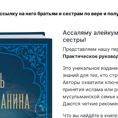
сылку на него братьям и сестрам по вере и полу
Ассаляму алейкум,
сестры!
Представляем нашу пе
Практическое руковод
Это уникальное издани
знаний для тех, кто ст
Авторы охватили ключе
принятия ислама или р
мусульманской семье и
Даются четкие рекомен
Что вы найдёте в книге