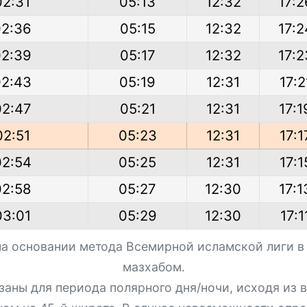
02:31
05:13
12:32
17:2
02:36
05:15
12:32
17:2
02:39
05:17
12:32
17:2
02:43
05:19
12:31
17:2
02:47
05:21
12:31
17:1
02:51
05:23
12:31
17:1
02:54
05:25
12:31
17:1
02:58
05:27
12:30
17:1
03:01
05:29
12:30
17:1
на основании метода Всемирной исламской лиги в
мазхабом.
азаны для периода полярного дня/ночи, исходя из