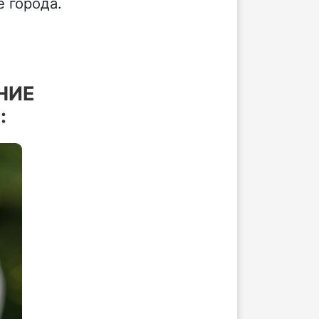
е города.
НИЕ
: