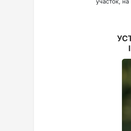
участок, на
УС