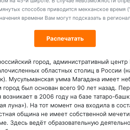
ном на 45-й широте. В случае невозможности опре
мянутых способов приводится мекканское время ("
начения времени Вам могут подсказать в региона
Распечатать
российский город, административный центр
алочисленных областных столиц в России (н
ек). Мусульманская умма Магадана имеет не
м город был основан всего 90 лет назад. Пе
я возникает в 2006 году на базе татаро-баш
ая луна»). На тот момент она входила в сост
стная община не имеет собственной мечети
ме. Здесь ведёт образовательную деятельн