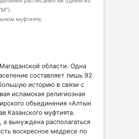
деления расписания ни одним из
М").
льном муфтияте.
 Магаданской области. Одна
аселение составляет лишь 92
большую историю в связи с
рвая исламская религиозная
кирского объединения «Алтын
ав Казанского муфтията.
, а вынуждена располагаться
ость воскресное медресе по