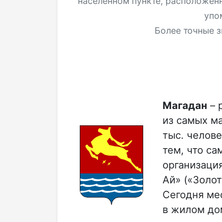
населённом пункте, расположен
упо
Более точные з
Магадан
– 
из самых м
тыс. челов
тем, что са
организаци
Ай» («Золот
Сегодня ме
в жилом до