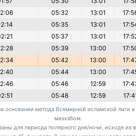
01:57
05:30
13:01
17:5
2:06
05:32
13:01
17:5
2:14
05:35
13:01
17:5
02:21
05:37
13:01
17:5
2:28
05:39
13:00
17:5
2:34
05:42
13:00
17:4
2:40
05:44
13:00
17:4
2:46
05:46
12:59
17:4
02:51
05:48
12:59
17:4
на основании метода Всемирной исламской лиги в
мазхабом.
азаны для периода полярного дня/ночи, исходя из