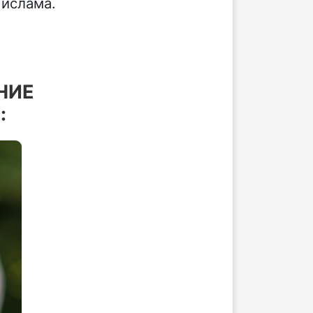
 ислама.
НИЕ
: