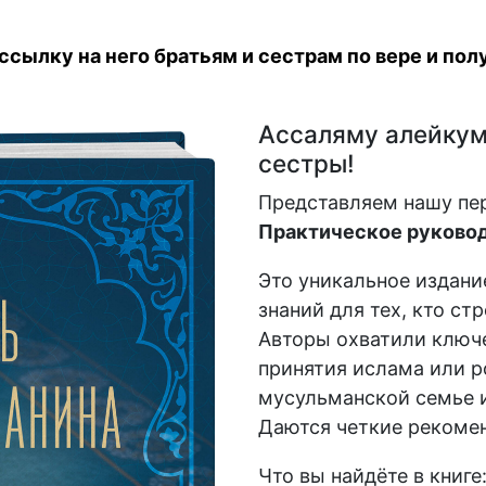
сылку на него братьям и сестрам по вере и полу
Ассаляму алейкум,
сестры!
Представляем нашу пе
Практическое руковод
Это уникальное издани
знаний для тех, кто ст
Авторы охватили ключе
принятия ислама или р
мусульманской семье и
Даются четкие рекомен
Что вы найдёте в книге