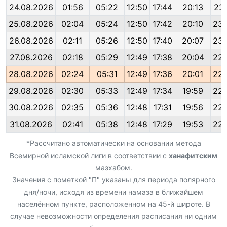
24.08.2026
01:56
05:22
12:50
17:44
20:13
23:
25.08.2026
02:04
05:24
12:50
17:42
20:10
23:
26.08.2026
02:11
05:26
12:50
17:40
20:07
23:
27.08.2026
02:18
05:29
12:49
17:38
20:04
22:
28.08.2026
02:24
05:31
12:49
17:36
20:01
22:
29.08.2026
02:30
05:33
12:49
17:34
19:59
22:
30.08.2026
02:35
05:36
12:48
17:31
19:56
22:
31.08.2026
02:41
05:38
12:48
17:29
19:53
22:
*Рассчитано автоматически на основании метода
Всемирной исламской лиги в соответствии с
ханафитским
мазхабом.
Значения с пометкой "П" указаны для периода полярного
дня/ночи, исходя из времени намаза в ближайшем
населённом пункте, расположенном на 45-й широте. В
случае невозможности определения расписания ни одним