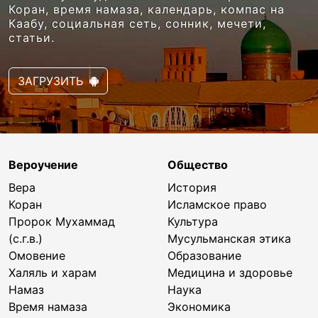
Коран, время намаза, календарь, компас на
Каабу, социальная сеть, сонник, мечети,
статьи.
ЗАГРУЗИТЬ
Вероучение
Общество
Вера
История
Коран
Исламское право
Пророк Мухаммад
Культура
(с.г.в.)
Мусульманская этика
Омовение
Образование
Халяль и харам
Медицина и здоровье
Намаз
Наука
Время намаза
Экономика